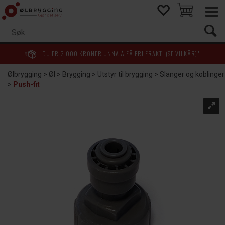
DU ER
2 000
KRONER UNNA Å FÅ FRI FRAKT! (SE VILKÅR)*
Ølbrygging
>
Øl
>
Brygging
>
Utstyr til brygging
>
Slanger og koblinger
>
Push-fit