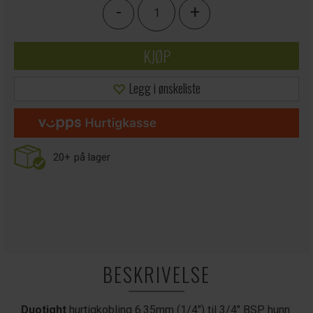
-
+
KJØP
Legg i ønskeliste
20+
på lager
BESKRIVELSE
Duotight
hurtigkobling 6.35mm (1/4") til 3/4" BSP hunn