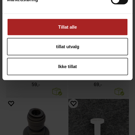
Tillat alle
tillat utvalg
Ikke tillat
6,35mm til 8mm (1/4" til 5/16")
6,35mm til 9,5mm (1/4" til 3/8")
Duotight Hurtigkobling
Duotight Hurtigkobling
59,-
69,-