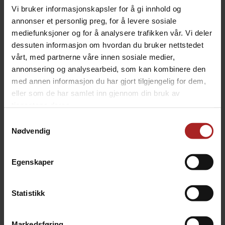
produkter.
Vi bruker informasjonskapsler for å gi innhold og
annonser et personlig preg, for å levere sosiale
Omregning mellom tommer og mm
mediefunksjoner og for å analysere trafikken vår. Vi deler
Sørg for å velge hurtigkoblinger som passer til dine rør-
dessuten informasjon om hvordan du bruker nettstedet
og slangedimensjoner:
vårt, med partnerne våre innen sosiale medier,
annonsering og analysearbeid, som kan kombinere den
3/8" tilsvarer omtrent 10mm (9,53mm)
med annen informasjon du har gjort tilgjengelig for dem,
5/16" tilsvarer omtrent 8mm (7,94mm)
eller som de har samlet inn gjennom din bruk av
1/4" tilsvarer omtrent 6mm (6,35mm)
tjenestene deres.
Samtykkevalg
TEKNISK INFO
Nødvendig
Egenskaper
Bruksområde
Øl
Undermerke
Duotight
Statistikk
ALTERNATIVER
Markedsføring