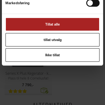
Markedsføring
sort krom-belagt messing, 66 mm
Plass til 4 Corneliusfat
119,-
5 990,-
Tillat alle
tillat utvalg
Ikke tillat
Series X Plus Kegerator - kun kegerator
Plass til hele 8 Corneliusfat!
7 790,-