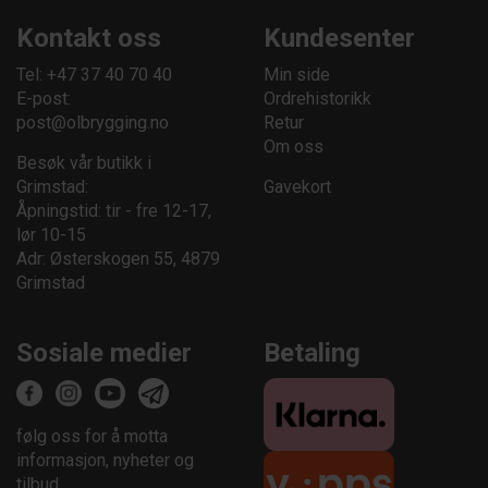
Kontakt oss
Kundesenter
Tel: +47 37 40 70 40
Min side
E-post:
Ordrehistorikk
post@olbrygging.no
Retur
Om oss
Besøk vår butikk i
Grimstad:
Gavekort
Åpningstid: tir - fre 12-17,
lør 10-15
Adr: Østerskogen 55, 4879
Grimstad
Sosiale medier
Betaling
følg oss for å motta
informasjon, nyheter og
tilbud