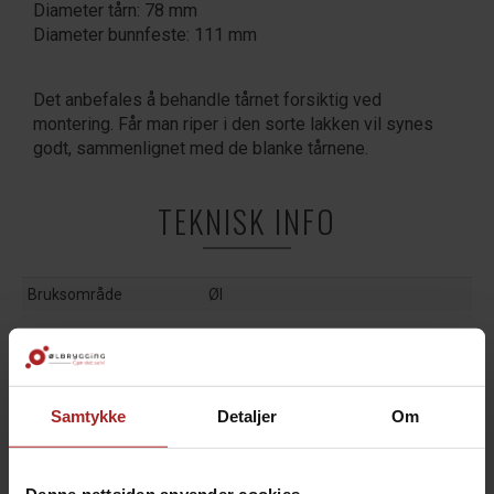
Diameter tårn: 78 mm
Diameter bunnfeste: 111 mm
Det anbefales å behandle tårnet forsiktig ved
montering. Får man riper i den sorte lakken vil synes
godt, sammenlignet med de blanke tårnene.
TEKNISK INFO
Bruksområde
Øl
TILBEHØR
Samtykke
Detaljer
Om