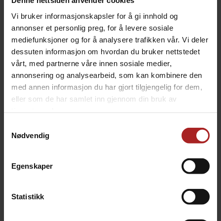
Denne nettsiden anvender cookies
Vi bruker informasjonskapsler for å gi innhold og
annonser et personlig preg, for å levere sosiale
mediefunksjoner og for å analysere trafikken vår. Vi deler
dessuten informasjon om hvordan du bruker nettstedet
vårt, med partnerne våre innen sosiale medier,
6,35mm til 8mm (1/4" til 5/16")
EVABarrier slange 4 mm ID x 8 mm OD
Duotight Hurtigkobling
for øl og CO2. 5/32" ID x 5/16" OD
annonsering og analysearbeid, som kan kombinere den
med annen informasjon du har gjort tilgjengelig for dem,
59,-
39,-
eller som de har samlet inn gjennom din bruk av
tjenestene deres.
Samtykkevalg
Nødvendig
Egenskaper
Statistikk
Håndtak til tappekran, sort messing
Series X Kegerator - kun Kegerator