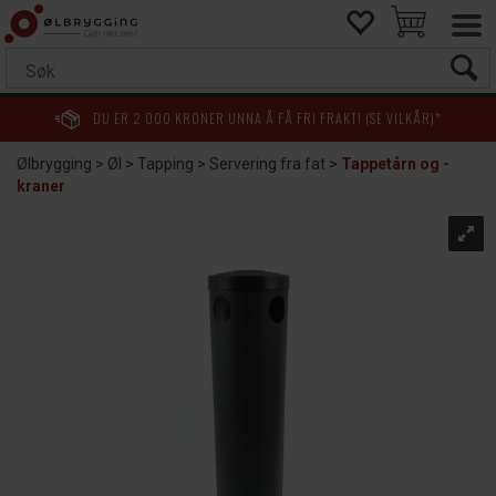
DU ER
2 000
KRONER UNNA Å FÅ FRI FRAKT! (SE VILKÅR)*
Ølbrygging
>
Øl
>
Tapping
>
Servering fra fat
>
Tappetårn og -
kraner