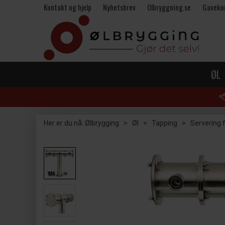
Kontakt og hjelp
Nyhetsbrev
Olbryggning.se
Gaveko
ØL
Her er du nå:
Ølbrygging
>
Øl
>
Tapping
>
Servering f