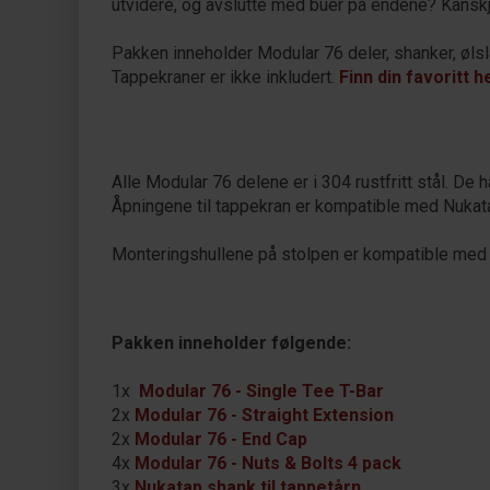
utvidere, og avslutte med buer på endene? Kanskje
Pakken inneholder Modular 76 deler, shanker, ølsla
Tappekraner er ikke inkludert.
Finn din favoritt h
Alle Modular 76 delene er i 304 rustfritt stål. D
Åpningene til tappekran er kompatible med Nukata
Monteringshullene på stolpen er kompatible med 
Pakken inneholder følgende:
1x
Modular 76 - Single Tee T-Bar
2x
Modular 76 - Straight Extension
2x
Modular 76 - End Cap
4x
Modular 76 - Nuts & Bolts 4 pack
3x
Nukatap shank til tappetårn