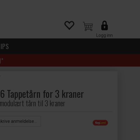
Logg inn
IPS
)*
r
6 Tappetårn for 3 kraner
modulært tårn til 3 kraner
skrive anmeldelse...