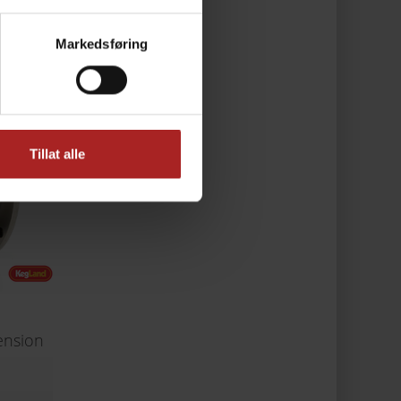
Markedsføring
Tillat alle
ension