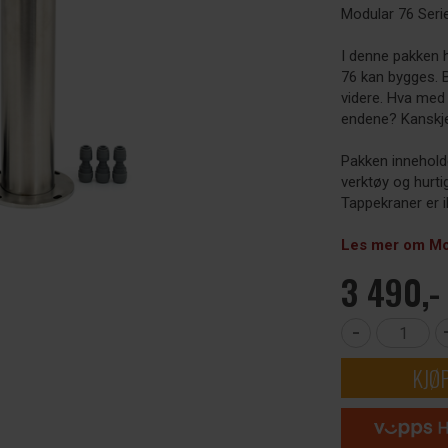
Modular 76 Seri
I denne pakken 
76 kan bygges. 
videre. Hva med 
endene? Kanskje 
Pakken inneholde
verktøy og hurti
Tappekraner er i
Les mer om Mod
3 490,-
-
KJØ