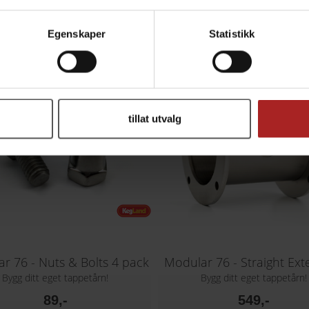
TILBEHØR
Egenskaper
Statistikk
tillat utvalg
r 76 - Nuts & Bolts 4 pack
Modular 76 - Straight Ext
Bygg ditt eget tappetårn!
Bygg ditt eget tappetårn!
89,-
549,-