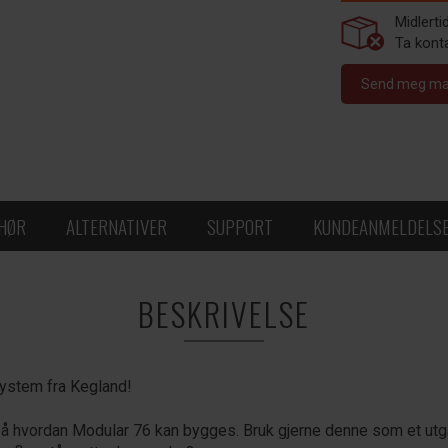
Midlerti
Ta konta
Send meg mail
EHØR
ALTERNATIVER
SUPPORT
KUNDEANMELDELS
BESKRIVELSE
ystem fra Kegland!
å hvordan Modular 76 kan bygges. Bruk gjerne denne som et utga