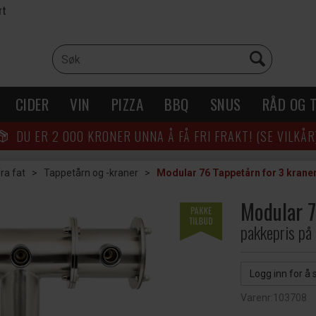
rt
CIDER
VIN
PIZZA
BBQ
SNUS
RÅD OG T
DU ER
2 000
KRONER UNNA Å FÅ FRI FRAKT! (SE VILKÅR
ra fat
>
Tappetårn og -kraner
>
Modular 76 Tappetårn for 3 krane
Modular 7
pakkepris på 
Logg inn for å 
Varenr:
103708