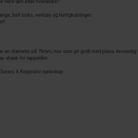
 flere tårn etter hverandre?
nge, ball locks, verktøy og hurtigkoblinger.
er!
e har en diameter på 76mm, noe som gir godt med plass innvendig 
p shank for tappetårn.
Series X Kegerator kjøleskap.