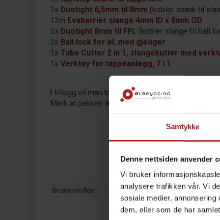
3x
Duotight 6,5mm til 8mm
(kobler shank til sla
12m
Evabarrier slange 4mm ID x 8mm OD
3x
Duotight 8mm til FFL
(kobler slange til ball lo
3x
Ball lock for øl, med gjenger
1x
Tube Cutter 2 in 1, slangekutter med verk
1x
Verktøy for tappeanlegg, 7 i 1
I tillegg vil man trenge tappekraner og håndtak.
Se
Merk at pakken ikke kommer ferdig montert, men 
Samtykke
Denne nettsiden anvender c
Vi bruker informasjonskapsler
analysere trafikken vår. Vi 
Bruksområde
sosiale medier, annonsering 
dem, eller som de har samlet