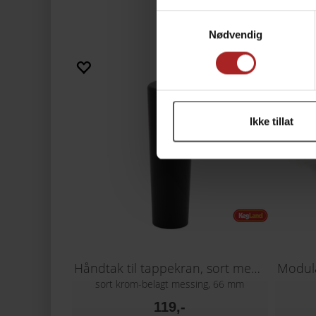
Samtykkevalg
Nødvendig
Ikke tillat
Håndtak til tappekran, sort messing
Modula
sort krom-belagt messing, 66 mm
119,-