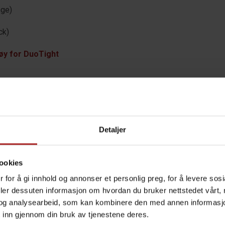
nge)
ck)
tøy for DuoTight
 vår store oversikt over Nukatap tappekraner her
leveres som løse deler.
Detaljer
TEKNISK INFO
ookies
 for å gi innhold og annonser et personlig preg, for å levere sos
deler dessuten informasjon om hvordan du bruker nettstedet vårt,
Øl
og analysearbeid, som kan kombinere den med annen informasjon d
 inn gjennom din bruk av tjenestene deres.