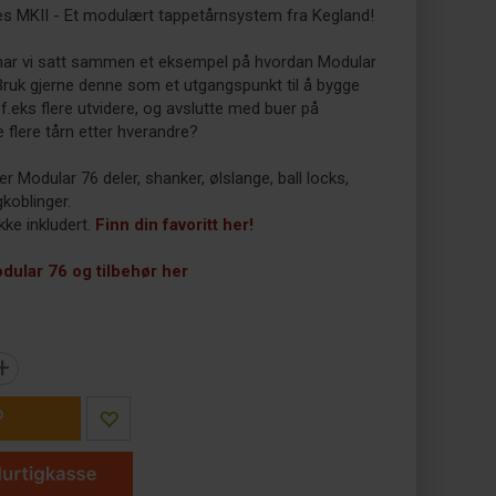
es MKII - Et modulært tappetårnsystem fra Kegland!
har vi satt sammen et eksempel på hvordan Modular
Bruk gjerne denne som et utgangspunkt til å bygge
f.eks flere utvidere, og avslutte med buer på
flere tårn etter hverandre?
r Modular 76 deler, shanker, ølslange, ball locks,
gkoblinger.
kke inkludert.
Finn din favoritt her!
ular 76 og tilbehør her
+
P