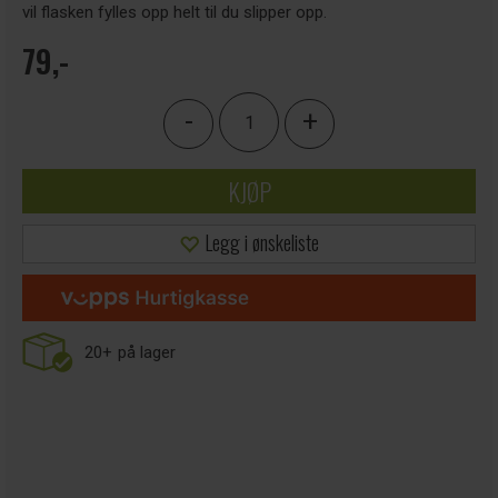
vil flasken fylles opp helt til du slipper opp.
79,-
-
+
KJØP
Legg i ønskeliste
20+
på lager