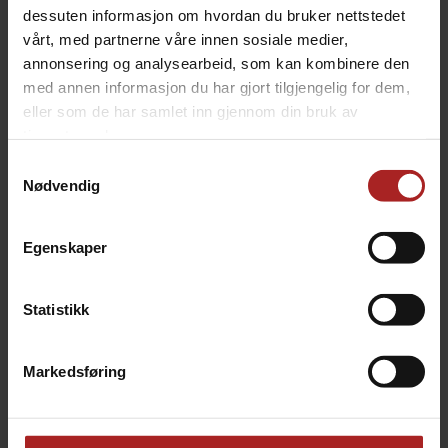
dessuten informasjon om hvordan du bruker nettstedet
vårt, med partnerne våre innen sosiale medier,
TILBEHØR
annonsering og analysearbeid, som kan kombinere den
med annen informasjon du har gjort tilgjengelig for dem,
eller som de har samlet inn gjennom din bruk av
tjenestene deres.
Samtykkevalg
Nødvendig
Egenskaper
Statistikk
Silikon slange 9mm x 14,5mm armert
2,75mm veggtykkelse. ID 9mm, OD 14,5mm
Markedsføring
129,-