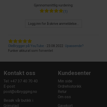
Gjennomsnittlig vurdering:
(1)
Logg inn for å skrive anmeldelse...
OleBrygger på YouTube
23.08.2022
Upassende?
Funker akkurat som forventet
Kontakt oss
Kundesenter
Tel: +47 37 40 70 40
Min side
E-post:
Ordrehistorikk
post@olbrygging.no
Retur
Om oss
Besøk vår butikk i
Grimstad:
Gavekort