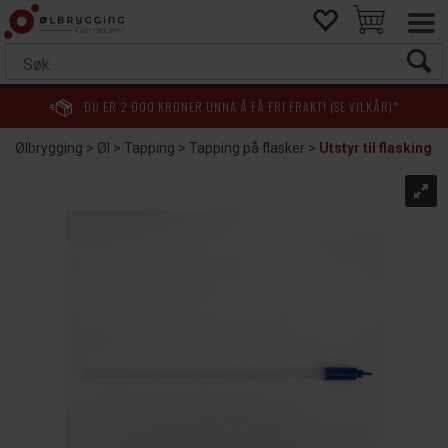
DU ER
2 000
KRONER UNNA Å FÅ FRI FRAKT! (SE VILKÅR)*
Ølbrygging
>
Øl
>
Tapping
>
Tapping på flasker
>
Utstyr til flasking