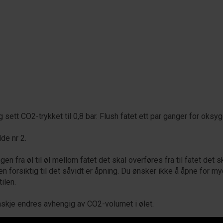
g sett CO2-trykket til 0,8 bar. Flush fatet ett par ganger for oksyg
de nr 2.
en fra øl til øl mellom fatet det skal overføres fra til fatet det s
en forsiktig til det såvidt er åpning. Du ønsker ikke å åpne for 
ilen.
nskje endres avhengig av CO2-volumet i ølet.