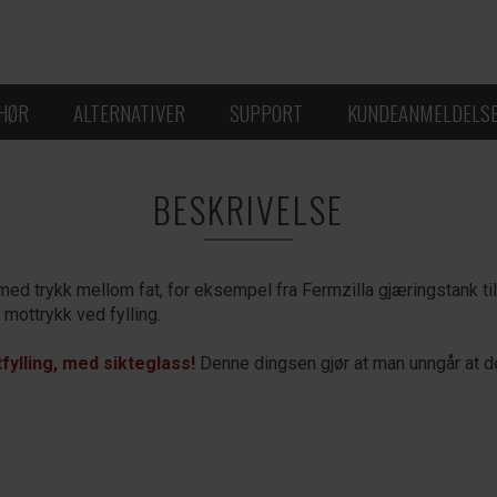
EHØR
ALTERNATIVER
SUPPORT
KUNDEANMELDELS
BESKRIVELSE
ed trykk mellom fat, for eksempel fra Fermzilla gjæringstank til C
mottrykk ved fylling.
fylling, med sikteglass!
Denne dingsen gjør at man unngår at det