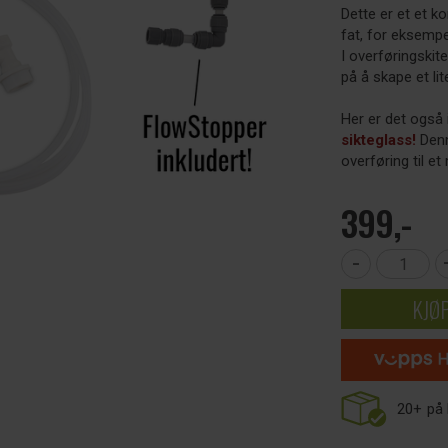
Dette er et et k
fat, for eksempel
I overføringskit
på å skape et lit
Her er det også 
sikteglass!
Denn
overføring til e
399,-
-
KJØ
20+
på 