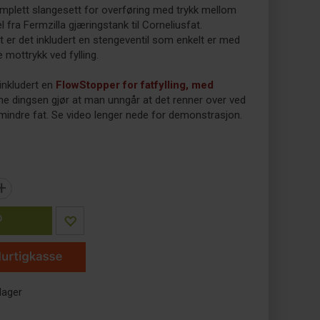
omplett slangesett for overføring med trykk mellom
 fra Fermzilla gjæringstank til Corneliusfat.
et er det inkludert en stengeventil som enkelt er med
e mottrykk ved fylling.
inkludert en
FlowStopper for fatfylling, med
e dingsen gjør at man unngår at det renner over ved
t mindre fat. Se video lenger nede for demonstrasjon.
+
P
lager