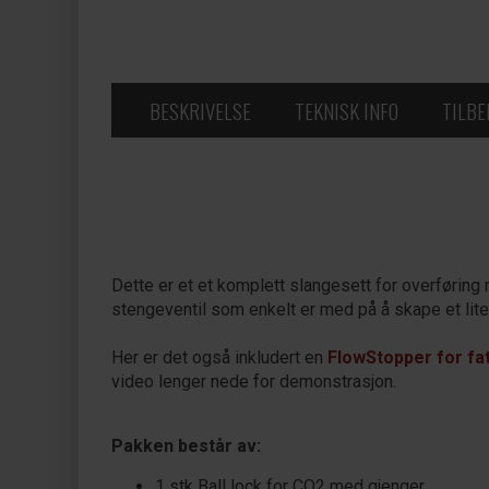
BESKRIVELSE
TEKNISK INFO
TILB
Dette er et et komplett slangesett for overføring m
stengeventil som enkelt er med på å skape et lite 
Her er det også inkludert en
FlowStopper for fat
video lenger nede for demonstrasjon.
Pakken består av:
1 stk Ball lock for CO2 med gjenger,