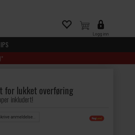
Logg inn
IPS
)*
t for lukket overføring
per inkludert!
skrive anmeldelse...