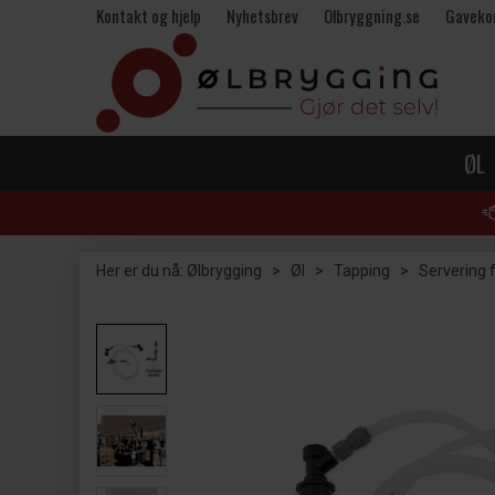
Kontakt og hjelp
Nyhetsbrev
Olbryggning.se
Gaveko
ØL
Her er du nå:
Ølbrygging
>
Øl
>
Tapping
>
Servering f