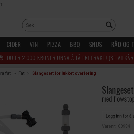
rt
CIDER
VIN
PIZZA
BBQ
SNUS
RÅD OG T
DU ER
2 000
KRONER UNNA Å FÅ FRI FRAKT! (SE VILKÅR
ra fat
>
Fat
>
Slangesett for lukket overføring
Slangeset
med flowstop
Logg inn for å 
Varenr:
103984