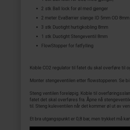
2 stk Ball lock for øl med gjenger
2 meter EvaBarrier slange ID 5mm OD 8mm
3 stk Duotight hurtigkobling 8mm
1 stk Duotight Stengeventil 8mm
FlowStopper for fatfylling
Koble CO2 regulator til fatet du skal overføre til o
Monter stengeventilen etter flowstopperen. Se bil
Steng ventilen foreløpig. Koble til overføringsslang
fatet det skal overføres fra. Åpne nå stengeventil
til. Steng kuleventilen når det kommer øl ut av vent
Et bra utgangspunkt er 0,8 bar, men trykket må ka