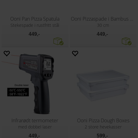
Ooni Pan Pizza Spatula
Ooni Pizzaspade i Bambus 30 cm
Stekespade i rustfritt stål
30 cm
449,-
449,-
Infrarødt termometer
Ooni Pizza Dough Boxes
med dobbel laser
2 store hevekasser
449,-
599,-