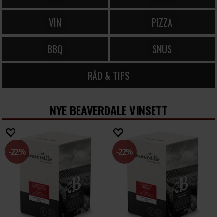
VIN
PIZZA
BBQ
SNUS
RÅD & TIPS
NYE BEAVERDALE VINSETT
22%
22%