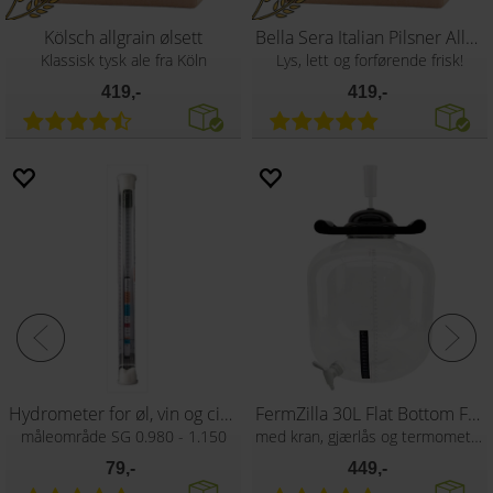
Kölsch allgrain ølsett
Bella Sera Italian Pilsner Allgrain Ølse
Klassisk tysk ale fra Köln
Lys, lett og forførende frisk!
419,-
419,-
Hydrometer for øl, vin og cider
FermZilla 30L Flat Bottom Fermenter
måleområde SG 0.980 - 1.150
med kran, gjærlås og termometer
79,-
449,-