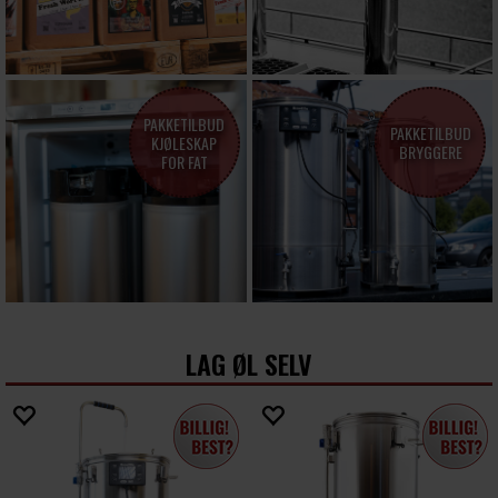
PAKKETILBUD
PAKKETILBUD
KJØLESKAP
BRYGGERE
FOR FAT
LAG ØL SELV