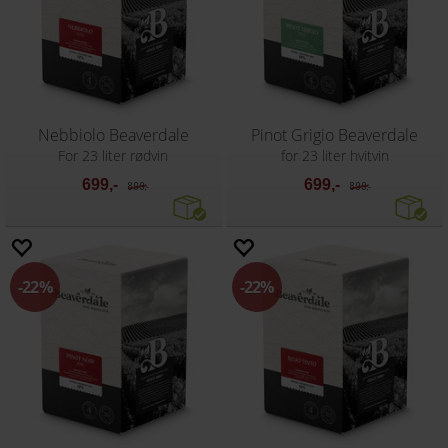
Nebbiolo Beaverdale
Pinot Grigio Beaverdale
For 23 liter rødvin
for 23 liter hvitvin
699,-
699,-
899,-
899,-
22%
22%