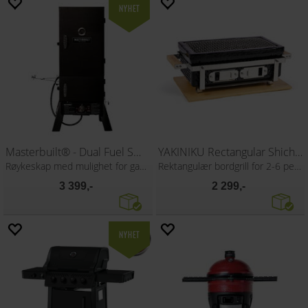
Masterbuilt® - Dual Fuel Smoker
YAKINIKU Rectangular Shichirin
Røykeskap med mulighet for gass og kull
Rektangulær bordgrill for 2-6 personer
3 399,-
2 299,-