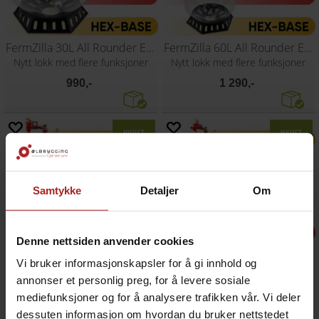
FermZilla 30L All Rounder Easy-Grip
FermZilla 60L All Rounder Easy-Grip
Nytt lokk med flere funksjoner
Nytt lokk med flere funksjoner
990,-
1 290,-
Samtykke
Detaljer
Om
Denne nettsiden anvender cookies
Vi bruker informasjonskapsler for å gi innhold og
annonser et personlig preg, for å levere sosiale
FermZilla 27L Tri-conical EasyGrip Start
FermZilla 55L Tri-conical EasyGrip Start
Nytt lokk med flere funksjoner
Nytt lokk med flere funksjoner
mediefunksjoner og for å analysere trafikken vår. Vi deler
dessuten informasjon om hvordan du bruker nettstedet
1 590,-
1 890,-