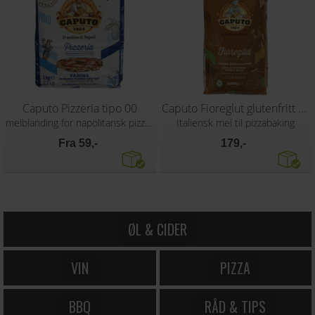
Caputo Pizzeria tipo 00
Caputo Fioreglut glutenfritt mel 1 kg
melblanding for napolitansk pizzabunn
Italiensk mel til pizzabaking
Fra 59,-
179,-
ØL & CIDER
VIN
PIZZA
BBQ
RÅD & TIPS