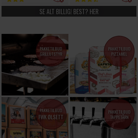
SE ALT BILLIG! BEST? HER
PAKKETILBUD
PAKKETILBUD
GRILLUTSTYR
PIZZAMEL
PAKKETILBUD
PAKKETILBUD
FWK ØLSETT
TAPPETÅRN