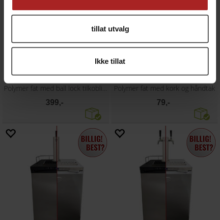
tillat utvalg
Ikke tillat
Oxebar 20L Amber PET Keg
Oxebar 4L mini keg
Polymer fat med ball lock tilkoblinger
Polymer fat med kork og håndtak
399,-
79,-