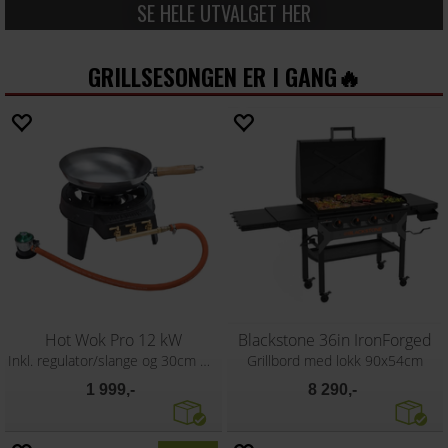
SE HELE UTVALGET HER
GRILLSESONGEN ER I GANG🔥
Hot Wok Pro 12 kW
Blackstone 36in IronForged
Inkl. regulator/slange og 30cm wokpanne
Grillbord med lokk 90x54cm
1 999,-
8 290,-