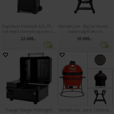
Napoleon Freestyle 425, Phantom
Kamado Joe - Big Joe Konnected Joe
Grill med 4 brennere og sizzle zone
Digital kullgrilll Ø61cm
12 499,-
35 899,-
Traeger Ranger Pelletsgrill
Kamado Joe - Joe Jr Celebration Pack