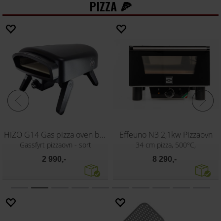
PIZZA 🍕
HIZO G14 Gas pizza oven black
Effeuno N3 2,1kw Pizzaovn
Gassfyrt pizzaovn - sort
34 cm pizza, 500°C,
2 990,-
8 290,-