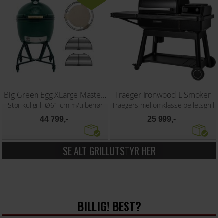
Big Green Egg XLarge Master Set
Traeger Ironwood L Smoker
Stor kullgrill Ø61 cm m/tilbehør
Traegers mellomklasse pelletsgrill
44 799,-
25 999,-
SE ALT GRILLUTSTYR HER
BILLIG! BEST?