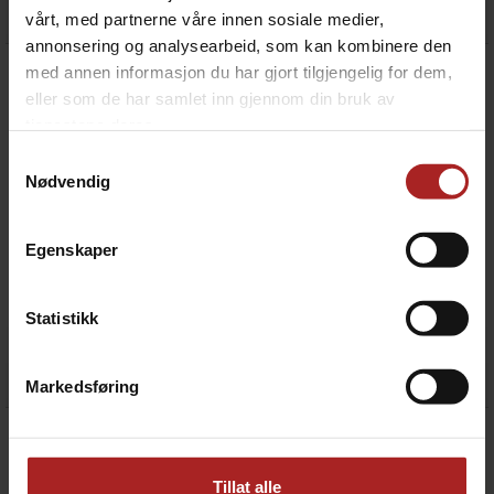
vårt, med partnerne våre innen sosiale medier,
annonsering og analysearbeid, som kan kombinere den
med annen informasjon du har gjort tilgjengelig for dem,
eller som de har samlet inn gjennom din bruk av
tjenestene deres.
Samtykkevalg
Nødvendig
Egenskaper
Corneliusfat 19 liter
Corneliusfat 9 liter
Statistikk
Kvalitetsfat fra Kegland
Kvalitetsfat fra Kegland
1 290,-
1 190,-
Markedsføring
Tillat alle