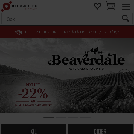
DU ER
2 000
KRONER UNNA Å FÅ FRI FRAKT! (SE VILKÅR)*
Espetosul Rotisserie
Se produktet og alt tilbehør her
ØL
CIDER