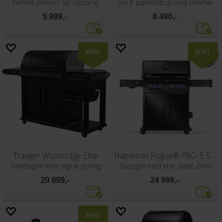
Perfekt smoker for camping!
Joe Jr pakketilbud med tilbehør
5 999,-
8 490,-
Traeger Woodridge Elite
Napoleon Rogue® PRO-S 525, matt svart
Pelletsgrill med digital styring
Gassgrill med stor Sizzle Zone
20 999,-
24 999,-