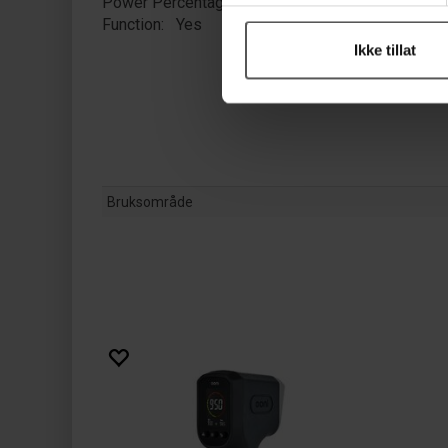
Power Percentage Display
Function: Yes
Ikke tillat
Bruksområde