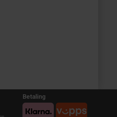
Betaling
on,