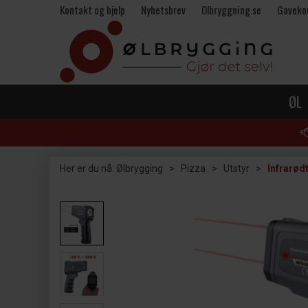
Kontakt og hjelp
Nyhetsbrev
Olbryggning.se
Gaveko
ØL
Her er du nå:
Ølbrygging
>
Pizza
>
Utstyr
>
Infrarød