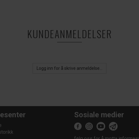
KUNDEANMELDELSER
Logg inn for å skrive anmeldelse...
esenter
Sosiale medier
e
storikk
følg oss for å motta informasj