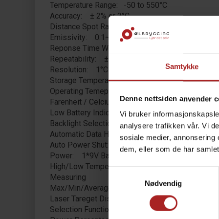
Temperature Range: -50 to 550°C
Accuracy: ± 2% or 2°C
Distance Spot Ratio: 12:1
Emissivity: 0.1~1.0(Adjustable)
Reponse Time Wavelength: 500ms & (8-14) um
Repeatability: ± 1% or 1°C
Samtykke
Resolution: 1°C or 1°F
Storage Temperature: -20-50°C (-4-122°F)
Operating Temeprature: 0-50°C (32-122°F)
Denne nettsiden anvender c
Farenheit / Celcius Conversion: Yes
Low Battery Indication: Yes
Vi bruker informasjonskapsler
Backlight Selection: Yes
analysere trafikken vår. Vi 
Automatic Data Hold: Yes
sosiale medier, annonsering 
Auto Power Shut: Yes
dem, eller som de har samlet
Power: 1*9V Battery
High/Low Temperature Alarm: Yes
Samtykkevalg
Measuring
Nødvendig
Max/Min/Average/Difference: Yes
Laser Tareget Display
Selection Function: Double Laser