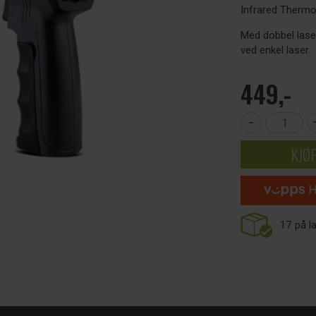
Infrared Therm
Med dobbel lase
ved enkel laser.
449,-
-
KJØ
17
på l