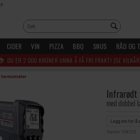
rt
CIDER
VIN
PIZZA
BBQ
SNUS
RÅD OG T
DU ER
2 000
KRONER UNNA Å FÅ FRI FRAKT! (SE VILKÅR
t termometer
Infrarødt
med dobbel l
Logg inn for å 
Varenr:
104310