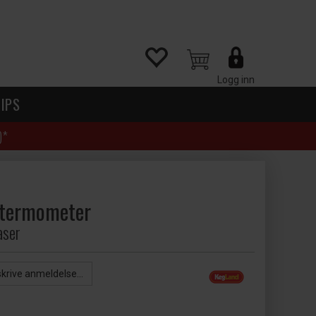
Logg inn
IPS
)*
 termometer
aser
skrive anmeldelse...