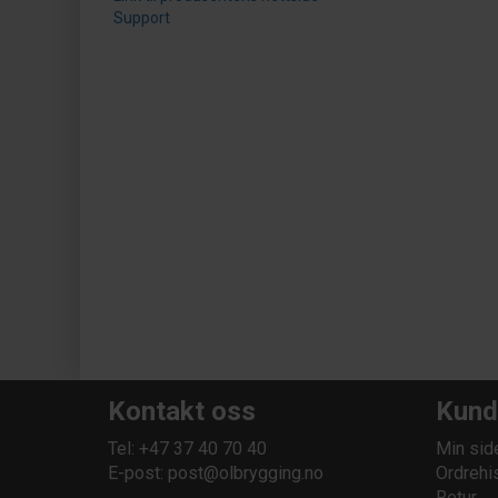
Support
Kontakt oss
Kund
Tel: +47 37 40 70 40
Min sid
E-post:
post@olbrygging.no
Ordrehi
Retur