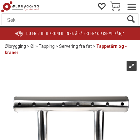
DU ER
2 000
KRONER UNNA Å FÅ FRI FRAKT! (SE VILKÅR)*
Ølbrygging
>
Øl
>
Tapping
>
Servering fra fat
>
Tappetårn og -
kraner