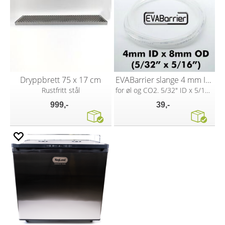
Dryppbrett 75 x 17 cm
EVABarrier slange 4 mm ID x 8 mm OD
Rustfritt stål
for øl og CO2. 5/32" ID x 5/16" OD
999,-
39,-