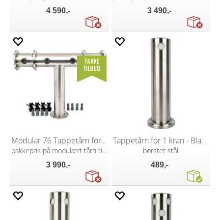
4 590,-
3 490,-
Modular 76 Tappetårn for 4 kraner
Tappetårn for 1 kran - Blank
pakkepris på modulært tårn til 4 kraner
børstet stål
3 990,-
489,-