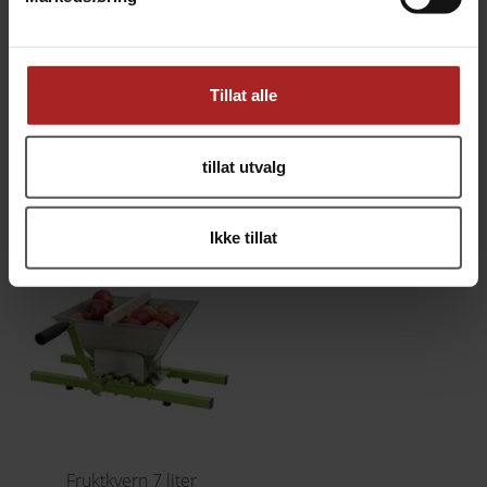
TEKNISK INFO
Tillat alle
Bruksområde
Cider
Vin
tillat utvalg
TILBEHØR
Ikke tillat
Fruktkvern 7 liter