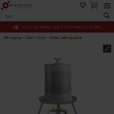
DU ER
2 000
KRONER UNNA Å FÅ FRI FRAKT! (SE VILKÅR)*
Ølbrygging
>
Cider
>
Utstyr
>
Cider, saft og juice