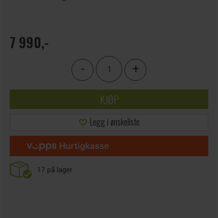
7 990,-
-
+
KJØP
Legg i ønskeliste
17
på lager