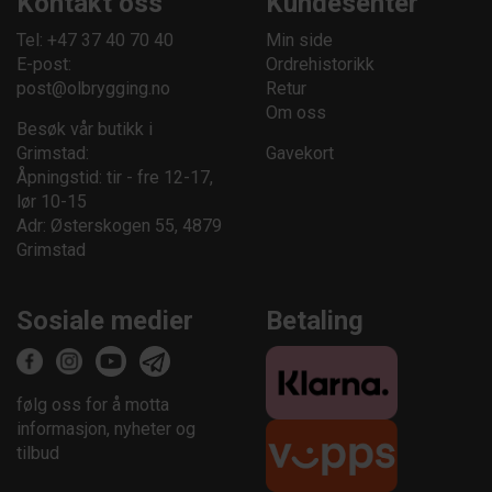
Kontakt oss
Kundesenter
Tel: +47 37 40 70 40
Min side
E-post:
Ordrehistorikk
post@olbrygging.no
Retur
Om oss
Besøk vår butikk i
Grimstad:
Gavekort
Åpningstid: tir - fre 12-17,
lør 10-15
Adr: Østerskogen 55, 4879
Grimstad
Sosiale medier
Betaling
følg oss for å motta
informasjon, nyheter og
tilbud