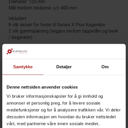
Diameter: 125 mm
Mål mellom stolpene: c/c 400 mm
Inkludert:
8 stk skruer for feste til Series X Plus Kegerator
2 stk gummipakning (legges mellom tappetårn og benk
/ kegerator)
TEKNISK INFO
Samtykke
Detaljer
Om
Bruksområde
Øl
Undermerke
Series X
Denne nettsiden anvender cookies
Vi bruker informasjonskapsler for å gi innhold og
TILBEHØR
annonser et personlig preg, for å levere sosiale
mediefunksjoner og for å analysere trafikken vår. Vi deler
dessuten informasjon om hvordan du bruker nettstedet
vårt, med partnerne våre innen sosiale medier,