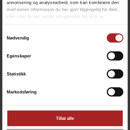
annonsering og analysearbeid, som kan kombinere den
med annen informasjon du har gjort tilgjengelig for dem,
eller som de har samlet inn gjennom din bruk av
tjenestene deres.
Samtykkevalg
Nødvendig
Series X Plus Kegerator - kun kegerator
Plass til hele 8 Corneliusfat!
Egenskaper
7 790,-
Statistikk
ALTERNATIVER
Markedsføring
Tillat alle