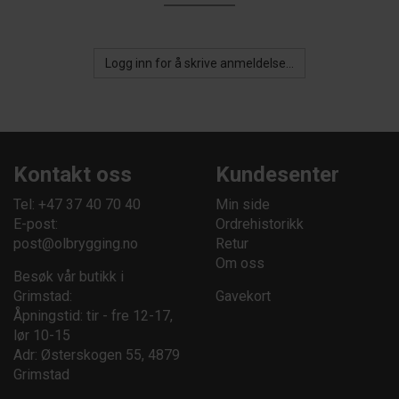
Logg inn for å skrive anmeldelse...
Kontakt oss
Kundesenter
Tel: +47 37 40 70 40
Min side
E-post:
Ordrehistorikk
post@olbrygging.no
Retur
Om oss
Besøk vår butikk i
Grimstad:
Gavekort
Åpningstid: tir - fre 12-17,
lør 10-15
Adr: Østerskogen 55, 4879
Grimstad