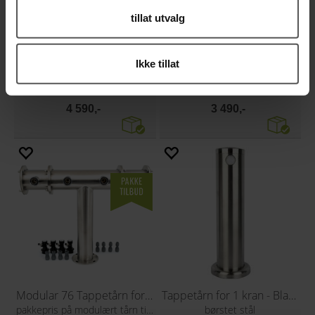
tillat utvalg
Ikke tillat
Modular 76 Tapperekke for 4 kraner
Modular 76 Tappetårn for 3 kraner
pakkepris på modulært tårn til 4 kraner
pakkepris på modulært tårn til 3 kraner
4 590,-
3 490,-
Modular 76 Tappetårn for 4 kraner
Tappetårn for 1 kran - Blank
pakkepris på modulært tårn til 4 kraner
børstet stål