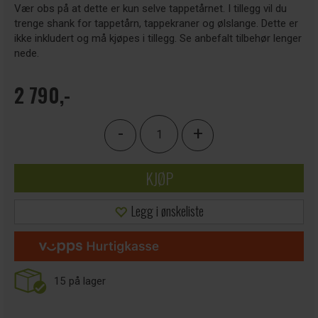
Vær obs på at dette er kun selve tappetårnet. I tillegg vil du
trenge shank for tappetårn, tappekraner og ølslange. Dette er
ikke inkludert og må kjøpes i tillegg. Se anbefalt tilbehør lenger
nede.
2 790,-
-
+
KJØP
Legg i ønskeliste
15
på lager