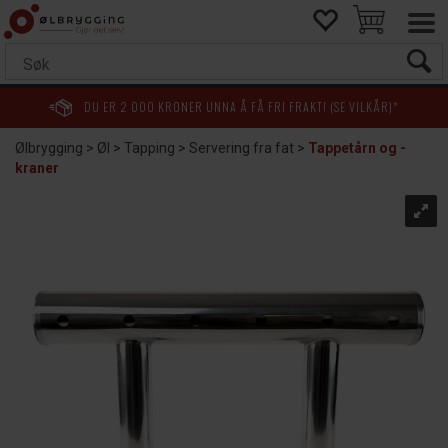
DU ER
2 000
KRONER UNNA Å FÅ FRI FRAKT! (SE VILKÅR)*
Ølbrygging
>
Øl
>
Tapping
>
Servering fra fat
>
Tappetårn og -
kraner