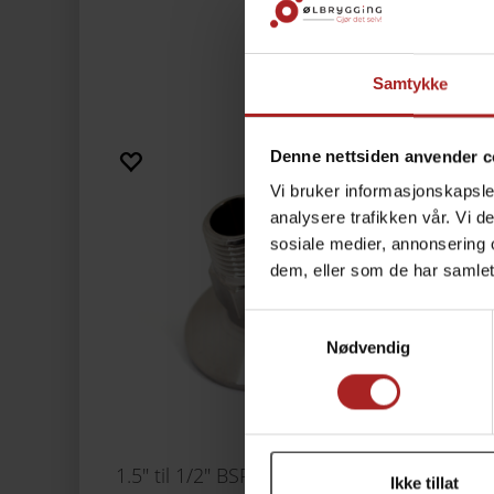
Samtykke
Denne nettsiden anvender c
Vi bruker informasjonskapsler
analysere trafikken vår. Vi 
sosiale medier, annonsering 
dem, eller som de har samlet
Samtykkevalg
Nødvendig
1.5" til 1/2" BSP han overgang Tri-Clamp
1/2" g
Ikke tillat