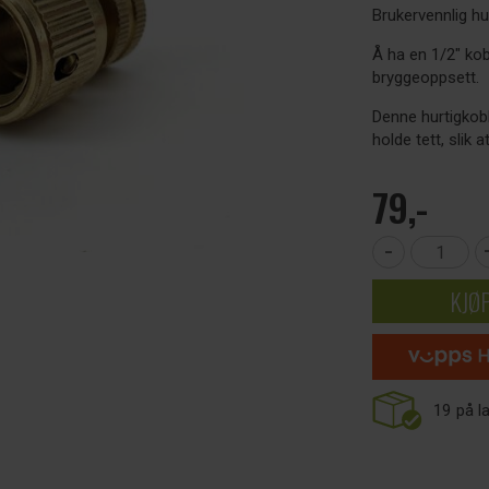
Brukervennlig hu
Å ha en 1/2" kob
bryggeoppsett.
Denne hurtigkobl
holde tett, slik 
79,-
-
KJØ
19
på l