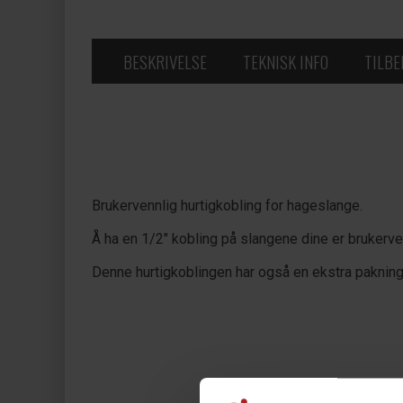
BESKRIVELSE
TEKNISK INFO
TILB
Brukervennlig hurtigkobling for hageslange.
Å ha en 1/2" kobling på slangene dine er brukerv
Denne hurtigkoblingen har også en ekstra pakning. D