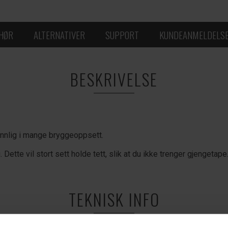
EHØR
ALTERNATIVER
SUPPORT
KUNDEANMELDELS
BESKRIVELSE
ennlig i mange bryggeoppsett.
ette vil stort sett holde tett, slik at du ikke trenger gjengetape
TEKNISK INFO