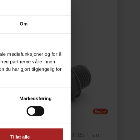
Om
iale mediefunksjoner og for å
 med partnerne våre innen
u har gjort tilgjengelig for
Markedsføring
nger
9,5mm (3/8") til 1/2" BSP hann
Tillat alle