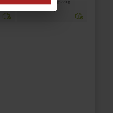
P
Duotight Hurtigkobling
59,-