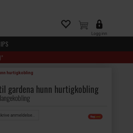
Logg inn
IPS
)*
unn hurtigkobling
til gardena hunn hurtigkobling
langekobling
skrive anmeldelse...