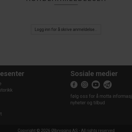
Logg inn for å skrive anmeldelse...
esenter
Sosiale medier
e
storikk
følg oss for å motta informasj
nyheter og tilbud
t
Copyright © 2026 Ølbrygging AS - All rights reserved