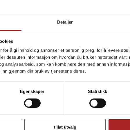
TILBEHØR
Detaljer
ookies
 for å gi innhold og annonser et personlig preg, for å levere sos
deler dessuten informasjon om hvordan du bruker nettstedet vårt,
og analysearbeid, som kan kombinere den med annen informasjon d
 inn gjennom din bruk av tjenestene deres.
Egenskaper
Statistikk
jenger til 1/2" slangenippel
5/8" gjenger til 1/2" gje
tillat utvalg