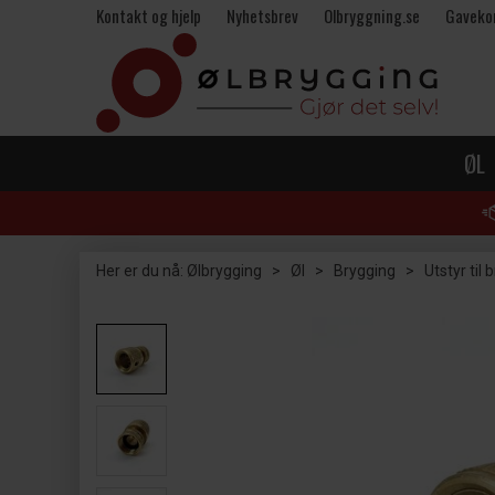
Kontakt og hjelp
Nyhetsbrev
Olbryggning.se
Gaveko
ØL
Her er du nå:
Ølbrygging
>
Øl
>
Brygging
>
Utstyr til 