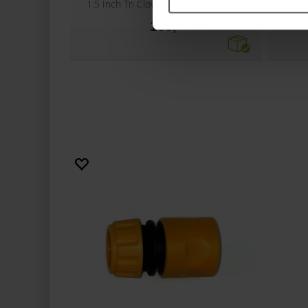
1.5 Inch Tri Clover with 1/2 BSP Male
1/2
159,-