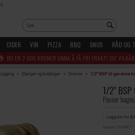
rt
CIDER
VIN
PIZZA
BBQ
SNUS
RÅD OG T
DU ER
2 000
KRONER UNNA Å FÅ FRI FRAKT! (SE VILKÅR
brygging
>
Slanger og koblinger
>
Diverse
>
1/2" BSP til gardena h
1/2" BSP 
Passer hages
Logg inn for å 
Varenr:
104847