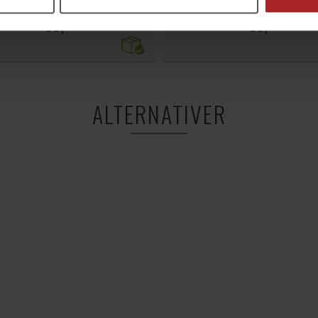
 Inch BSP Male x 13mm Barb
5/8" hunn til 1/2" hann BS
69,-
59,-
ALTERNATIVER