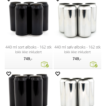
440 ml sort ølboks - 162 stk
440 ml sølv ølboks - 162 stk
lokk ikke inkludert
lokk ikke inkludert
749,-
749,-