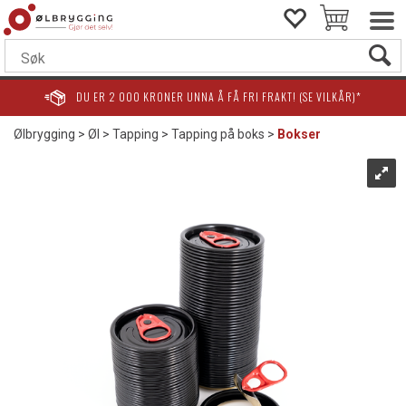
DU ER
2 000
KRONER UNNA Å FÅ FRI FRAKT! (SE VILKÅR)*
Ølbrygging
>
Øl
>
Tapping
>
Tapping på boks
>
Bokser