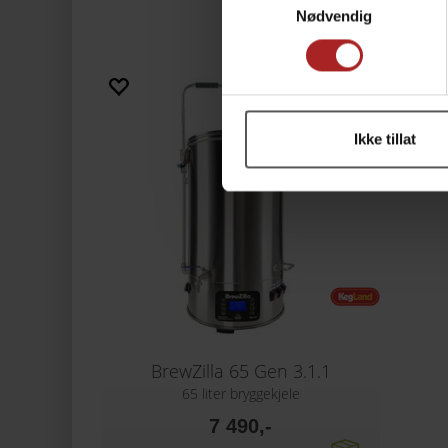
Nødvendig
Ikke tillat
BrewZilla 65 Gen 3.1.1
65 liter bryggekjele
7 490,-