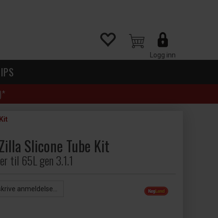
Logg inn
IPS
)*
Kit
illa Slicone Tube Kit
r til 65L gen 3.1.1
skrive anmeldelse...