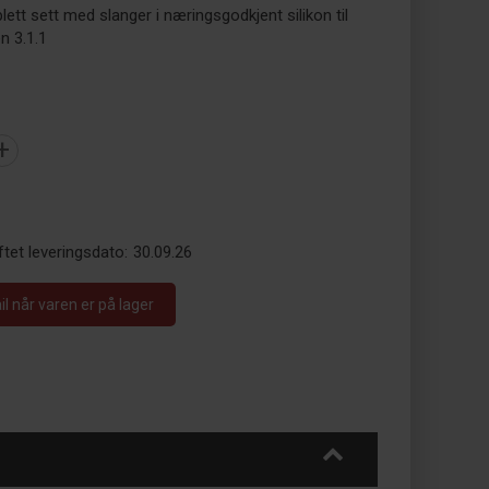
lett sett med slanger i næringsgodkjent silikon til
n 3.1.1
+
tet leveringsdato:
30.09.26
 når varen er på lager