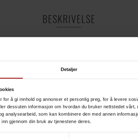
BESKRIVELSE
kjent silikon til Brewzilla 65L Gen 3.1.1
Detaljer
TEKNISK INFO
ookies
 for å gi innhold og annonser et personlig preg, for å levere sos
deler dessuten informasjon om hvordan du bruker nettstedet vårt,
Øl
og analysearbeid, som kan kombinere den med annen informasjon d
BrewZilla
 inn gjennom din bruk av tjenestene deres.