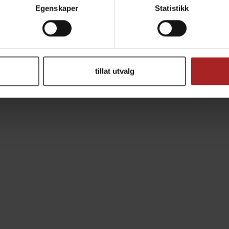
TILBEHØR
Egenskaper
Statistikk
tillat utvalg