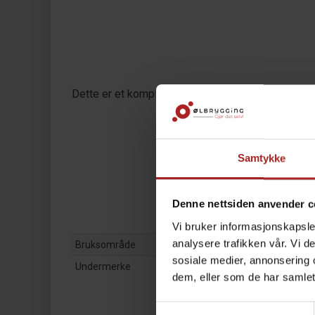
Dette er et komplett sett med slanger i næringsgod
Samtykke
Denne nettsiden anvender c
Vi bruker informasjonskapsler
analysere trafikken vår. Vi 
Bruksområde
sosiale medier, annonsering 
Undermerke
dem, eller som de har samlet
Samtykkevalg