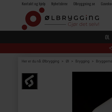
Kontakt og hjelp
Nyhetsbrev
Olbryggning.se
Gaveko
ØL
Her er du nå:
Ølbrygging
>
Øl
>
Brygging
>
Bryggema