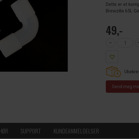
Dette er et komp
Brewzilla 65L Ge
49,-
-
Ubekref
Send meg mail
EHØR
SUPPORT
KUNDEANMELDELSER