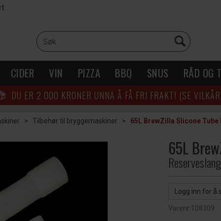
rt
CIDER
VIN
PIZZA
BBQ
SNUS
RÅD OG T
DU ER
2 000
KRONER UNNA Å FÅ FRI FRAKT! (SE VILKÅR
skiner
>
Tilbehør til bryggemaskiner
>
65L BrewZilla Slicone Tube 
65L BrewZ
Reserveslange
Logg inn for å 
Varenr:
108309