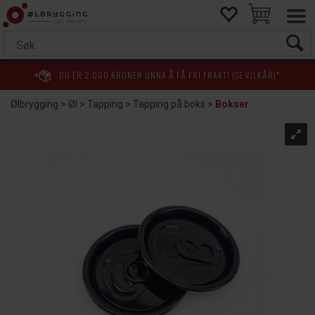
DU ER
2 000
KRONER UNNA Å FÅ FRI FRAKT! (SE VILKÅR)*
Ølbrygging
>
Øl
>
Tapping
>
Tapping på boks
>
Bokser