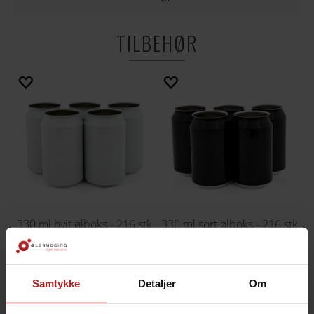
TILBEHØR
330 ml hvit ølboks - 216 stk
330 ml sort ølboks - 216 stk
lokk ikke inkludert
lokk ikke inkludert
759,-
799,-
Samtykke
Detaljer
Om