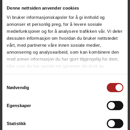
Denne nettsiden anvender cookies
Vi bruker informasjonskapsler for å gi innhold og
annonser et personlig preg, for å levere sosiale
mediefunksjoner og for å analysere trafikken vår. Vi deler
dessuten informasjon om hvordan du bruker nettstedet
vårt, med partnerne våre innen sosiale medier,
annonsering og analysearbeid, som kan kombinere den
330 ml sølv ølboks - 216 stk
440 ml hvit ølboks - 162 stk
med annen informasjon du har gjort tilgjengelig for dem,
lokk ikke inkludert
lokk ikke inkludert
eller som de har samlet inn gjennom din bruk av
799,-
749,-
tjenestene deres.
Samtykkevalg
Nødvendig
Egenskaper
Statistikk