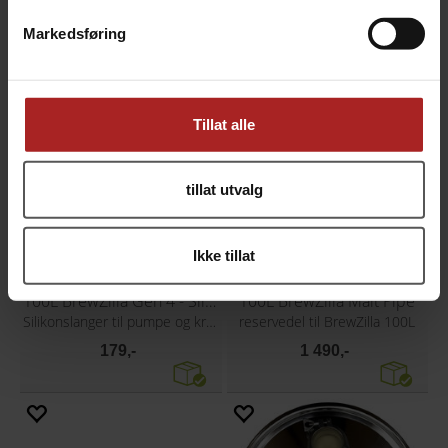
reservedel til BrewZilla 100L
reservedel til BrewZilla 100L
Markedsføring
899,-
999,-
Tillat alle
tillat utvalg
Ikke tillat
100L BrewZilla Gen 4 - Slicone Tube Kit
100L BrewZilla Malt Pipe
Silikonslanger til pumpe og kran
reservedel til BrewZilla 100L
179,-
1 490,-