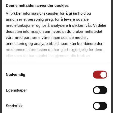
Denne nettsiden anvender cookies
BrewZilla 100L Gen 4 RAPT WIFI 6600W
Vi bruker informasjonskapsler for å gi innhold og
velg mellom 400V og 230V
annonser et personlig preg, for å levere sosiale
14 990,-
mediefunksjoner og for å analysere trafikken vår. Vi deler
dessuten informasjon om hvordan du bruker nettstedet
vårt, med partnerne våre innen sosiale medier,
ALTERNATIVER
annonsering og analysearbeid, som kan kombinere den
med annen informasjon du har gjort tilgjengelig for dem,
eller som de har samlet inn gjennom din bruk av
tjenestene deres.
Samtykkevalg
Nødvendig
Egenskaper
Statistikk
100L Brewzilla Bottom Screen
100L BrewZilla False Bottom