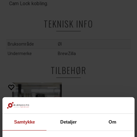
Cam Lock kobling.
TEKNISK INFO
Bruksområde
Øl
Undermerke
BrewZilla
TILBEHØR
Samtykke
Detaljer
Om