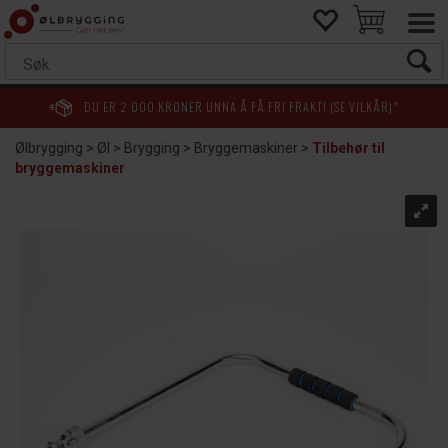
DU ER
2 000
KRONER UNNA Å FÅ FRI FRAKT! (SE VILKÅR)*
Ølbrygging
>
Øl
>
Brygging
>
Bryggemaskiner
>
Tilbehør til
bryggemaskiner