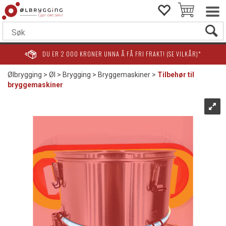
DU ER
2 000
KRONER UNNA Å FÅ FRI FRAKT! (SE VILKÅR)*
Ølbrygging
>
Øl
>
Brygging
>
Bryggemaskiner
>
Tilbehør til
bryggemaskiner