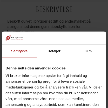
BESKRIVELSE
Beskytt gulvet i bryggeriet ditt og endestykket på
slangen med denne gummibeskyttelsen for
bryggerislanger.
Denne lavprofilerte bumpen er designet for å gli lett
over bryggerigulvet og gir beskyttelse til Tri-Clamp-
Samtykke
Detaljer
Om
koblingen, noe som reduserer risikoen for skader
dersom slangen mistes eller dras langs gulvet.
For å montere gummibeskyttelsen over kragen
Denne nettsiden anvender cookies
anbefales det å legge den i kokende vann i noen
Vi bruker informasjonskapsler for å gi innhold og
minutter for å myke opp gummien. Dette gjør det
annonser et personlig preg, for å levere sosiale
enklere å strekke den over Tri-Clamp flensen.
mediefunksjoner og for å analysere trafikken vår. Vi deler
dessuten informasjon om hvordan du bruker nettstedet
TEKNISK INFO
vårt, med partnerne våre innen sosiale medier,
annonsering og analysearbeid, som kan kombinere den