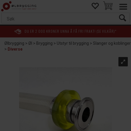
DU ER
2 000
KRONER UNNA Å FÅ FRI FRAKT! (SE VILKÅR)*
Ølbrygging
>
Øl
>
Brygging
>
Utstyr til brygging
>
Slanger og koblinger
>
Diverse