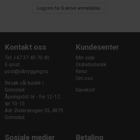
Logg inn for å skrive anmeldelse...
Kontakt oss
Kundesenter
Tel: +47 37 40 70 40
Min side
E-post:
Ordrehistorikk
post@olbrygging.no
Retur
Om oss
Besøk vår butikk i
Grimstad:
Gavekort
Åpningstid: tir - fre 12-17,
lør 10-15
Adr: Østerskogen 55, 4879
Grimstad
Sosiale medier
Betaling