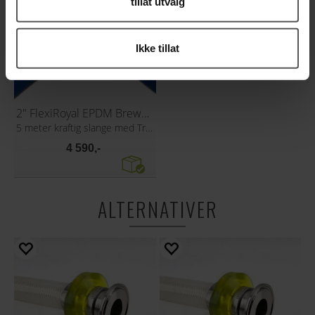
tillat utvalg
Ikke tillat
2" FlexiRoyal EPDM Brewery Hose
5 meter kraftig slange med Tri-Clamp
4 590,-
ALTERNATIVER