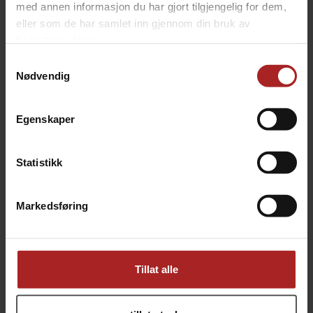
med annen informasjon du har gjort tilgjengelig for dem,
TILBEHØR
eller som de har samlet inn gjennom din bruk av
tjenestene deres.
Samtykkevalg
Nødvendig
Egenskaper
Statistikk
2" FlexiRoyal EPDM Brewery Hose
2" FlexiRoyal EPDM Brewery Hose
Markedsføring
1 meter kraftig slange med Tri-Clamp
3 meter kraftig slange med Tri-Clamp
2 190,-
3 490,-
Tillat alle