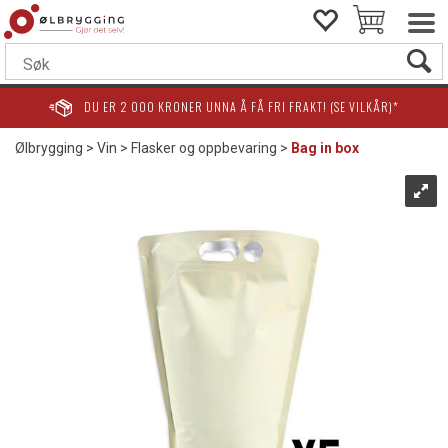
DU ER
2 000
KRONER UNNA Å FÅ FRI FRAKT! (SE VILKÅR)*
Ølbrygging
>
Vin
>
Flasker og oppbevaring
>
Bag in box