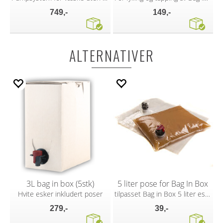
749,-
149,-
ALTERNATIVER
3L bag in box (5stk)
5 liter pose for Bag In Box
Hvite esker inkludert poser
tilpasset Bag in Box 5 liter eske
279,-
39,-