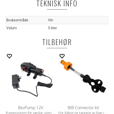
TEKNISK INFO
Bruksområde
Vin
Volum
5 liter
TILBEHØR
BevPump 12V
BIB Connector kit
Pumpsystem for væske uten kullsyre
For fylling og tapping av Bag in box