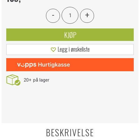
-
+
KJØP
Legg i ønskeliste
20+
på lager
BESKRIVELSE