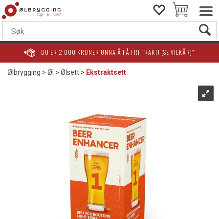
DU ER
2 000
KRONER UNNA Å FÅ FRI FRAKT! (SE VILKÅR)*
Ølbrygging
>
Øl
>
Ølsett
>
Ekstraktsett