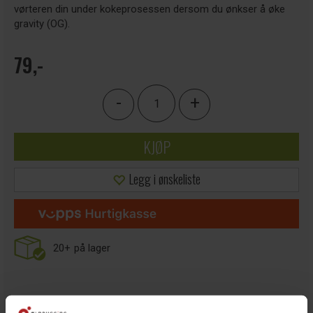
vørteren din under kokeprosessen dersom du ønkser å øke
gravity (OG).
79,-
-
+
KJØP
Legg i ønskeliste
20+
på lager