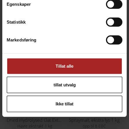
Egenskaper
TEKNISK INFO
Statistikk
Bruksområde
Øl
Markedsføring
ALTERNATIVER
Tillat alle
tillat utvalg
Ikke tillat
Dried Hydrolysed Oat Extract - 1kg Bag
Spraymalt, ekstra lys 1 kg
Havre ekstrakt 1 kg
opp til 8 EBC