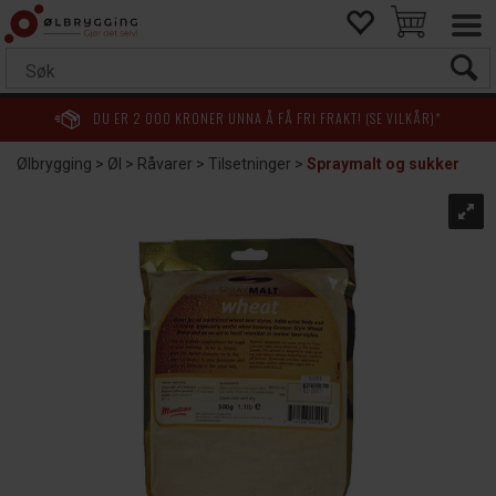
DU ER
2 000
KRONER UNNA Å FÅ FRI FRAKT! (SE VILKÅR)*
Ølbrygging
>
Øl
>
Råvarer
>
Tilsetninger
>
Spraymalt og sukker