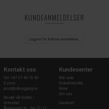
KUNDEANMELDELSER
Logg inn for å skrive anmeldelse...
Kontakt oss
Kundesenter
Tel: +47 37 40 70 40
Min side
E-post:
Ordrehistorikk
post@olbrygging.no
Retur
Om oss
Besøk vår butikk i
Grimstad:
Gavekort
Åpningstid: tir - fre 12-17,