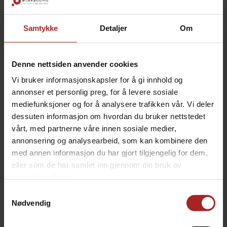
Samtykke
Detaljer
Om
BESKRIVELSE
Muntons hvete Spraymalt - max 12 EBC ved 10%
Denne nettsiden anvender cookies
utblanding.
Vi bruker informasjonskapsler for å gi innhold og
Basert på 55% hvete-malt og 45% bygg-malt.
annonser et personlig preg, for å levere sosiale
mediefunksjoner og for å analysere trafikken vår. Vi deler
Spraymalt, også kalt DME (dried malt extract) er vørter
som er kokt og frystørket til pulverform. Det er mulig å
dessuten informasjon om hvordan du bruker nettstedet
benytte sparaymalt alene for å lage øl, eller så kan
vårt, med partnerne våre innen sosiale medier,
spraymalt tilsettes vørteren din under kokeprosessen
annonsering og analysearbeid, som kan kombinere den
dersom du ønkser å øke gravity (OG).
med annen informasjon du har gjort tilgjengelig for dem,
eller som de har samlet inn gjennom din bruk av
Spraymalt anbefales også benyttet i gjærstartere.
tjenestene deres.
Gjæren må formeres opp med maltose som
utgangspunkt. Brukes vanlig sukker (sukrose eller
Samtykkevalg
fruktose) så vil ikke gjæren formere seg opp riktig og
Nødvendig
det vil bli en dårligere utgjæring.