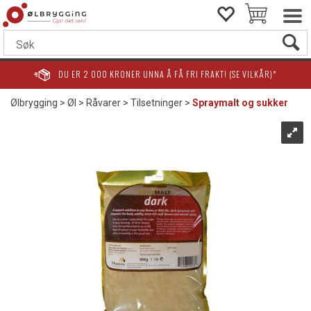
DU ER
2 000
KRONER UNNA Å FÅ FRI FRAKT! (SE VILKÅR)*
Ølbrygging
>
Øl
>
Råvarer
>
Tilsetninger
>
Spraymalt og sukker