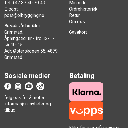
Tel: +47 37 40 70 40
Min side
E-post:
Ordrehistorikk
post@olbrygging.no
Retur
Om oss
Besøk vår butikk i
Grimstad:
Gavekort
Åpningstid: tir - fre 12-17,
lør 10-15
Adr: Østerskogen 55, 4879
Grimstad
Sosiale medier
Betaling
følg oss for å motta
informasjon, nyheter og
tilbud
Klikk for mer informasjon