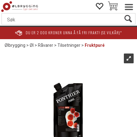
DU ER
2 000
KRONER UNNA Å FÅ FRI FRAKT! (SE VILKÅR)*
Ølbrygging
>
Øl
>
Råvarer
>
Tilsetninger
>
Fruktpuré