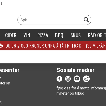
rt
CIDER
VIN
PIZZA
BBQ
SNUS
RÅD OG T
DU ER
2 000
KRONER UNNA Å FÅ FRI FRAKT! (SE VILKÅR
esenter
Sosiale medier
e
storikk
følg oss for å motta informasj
nyheter og tilbud
t