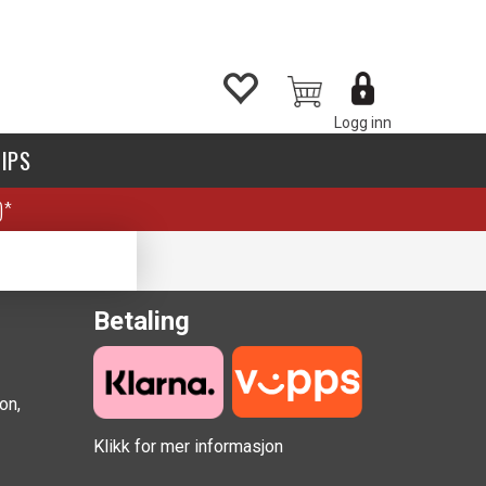
Logg inn
IPS
)*
Betaling
on,
Klikk for mer informasjon