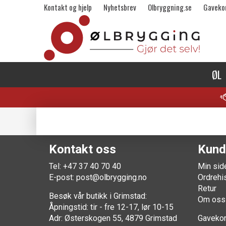
Kontakt og hjelp
Nyhetsbrev
Olbryggning.se
Gaveko
ØL
Kontakt oss
Kund
Tel: +47 37 40 70 40
Min sid
E-post:
post@olbrygging.no
Ordrehi
Retur
Besøk vår butikk i Grimstad:
Om oss
Åpningstid: tir - fre 12-17, lør 10-15
Adr: Østerskogen 55, 4879 Grimstad
Gavekor