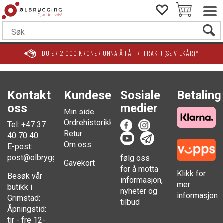
DU ER
2 000
KRONER UNNA Å FÅ FRI FRAKT! (SE VILKÅR)*
Kontakt
Kundesenter
Sosiale
Betaling
oss
medier
Min side
Ordrehistorikk
Tel: +47 37
Retur
40 70 40
Om oss
E-post:
post@olbrygging.no
følg oss
Gavekort
for å motta
Klikk for
Besøk vår
informasjon,
mer
butikk i
nyheter og
informasjon
Grimstad:
tilbud
Åpningstid:
tir - fre 12-