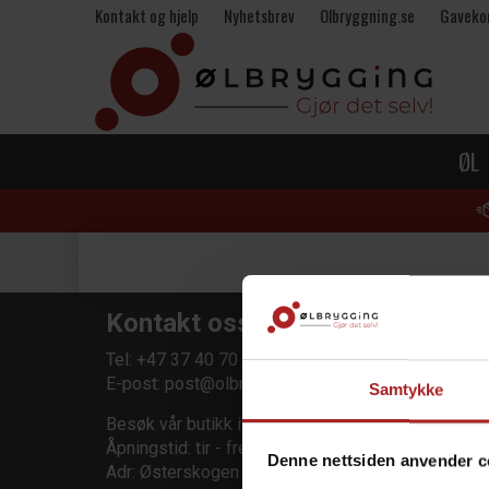
Kontakt og hjelp
Nyhetsbrev
Olbryggning.se
Gaveko
ØL
Kontakt oss
Kund
Tel: +47 37 40 70 40
Min sid
E-post:
post@olbrygging.no
Ordrehi
Samtykke
Retur
Besøk vår butikk i Grimstad:
Om oss
Åpningstid: tir - fre 12-17, lør 10-15
Denne nettsiden anvender c
Adr: Østerskogen 55, 4879 Grimstad
Gavekor