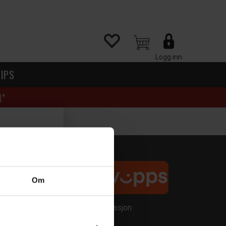
Logg inn
IPS
)*
Betaling
Om
on,
Klikk for mer informasjon