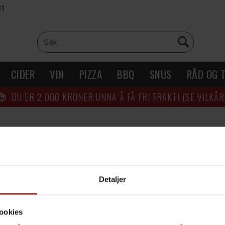
rt
CIDER
VIN
PIZZA
BBQ
SNUS
RÅD OG T
DU ER
2 000
KRONER UNNA Å FÅ FRI FRAKT! (SE VILKÅR
esenter
Sosiale medier
e
storikk
Detaljer
følg oss for å motta informasj
nyheter og tilbud
ookies
t