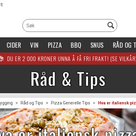
rt
CIDER
VIN
PIZZA
BBQ
SNUS
RÅD OG T
DU ER
2 000
KRONER UNNA Å FÅ FRI FRAKT! (SE VILKÅR
Råd & Tips
rygging
>
Råd og Tips
>
Pizza Generelle Tips
>
Hva er italiensk pi
va er italiensk pizz