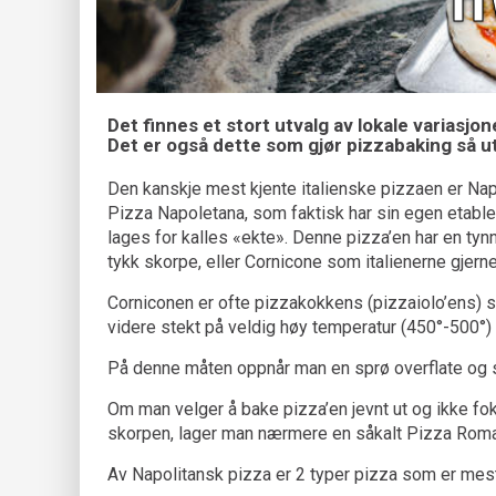
Det finnes et stort utvalg av lokale variasjoner
Det er også dette som gjør pizzabaking så ut
Den kanskje mest kjente italienske pizzaen er Nap
Pizza Napoletana, som faktisk har sin egen etable
lages for kalles «ekte». Denne pizza’en har en tyn
tykk skorpe, eller Cornicone som italienerne gjerne 
Corniconen er ofte pizzakokkens (pizzaiolo’ens) s
videre stekt på veldig høy temperatur (450°-500°) 
På denne måten oppnår man en sprø overflate og s
Om man velger å bake pizza’en jevnt ut og ikke fo
skorpen, lager man nærmere en såkalt Pizza Roma
Av Napolitansk pizza er 2 typer pizza som er mest