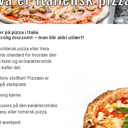
 på pizza i Italia.
rolig morsomt – man blir aldri utlært!
olitansk pizza eller Vera
rte standard for hvordan den
n bunn og en karakteristisk
kaller det.
tore stolthet! Pizzaen er
på steinplate.
eig kjerne.
kusere på den karakteristiske
na, eller romersk pizza.
 anerkjent: