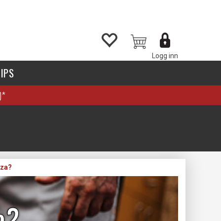
Logg inn
IPS
)*
zza?
a?