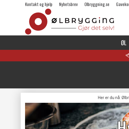
Kontakt og hjelp
Nyhetsbrev
Olbryggning.se
Gaveko
ØL
Her er du nå:
Ølb
H