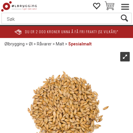
DU ER
2 000
KRONER UNNA Å FÅ FRI FRAKT! (SE VILKÅR)*
Ølbrygging
>
Øl
>
Råvarer
>
Malt
>
Spesialmalt