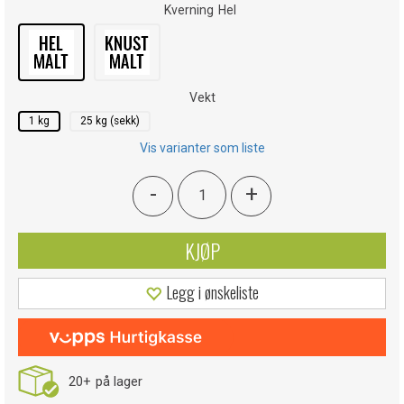
Kverning
Hel
Vekt
1 kg
25 kg (sekk)
Vis varianter som liste
-
+
KJØP
Legg i ønskeliste
20+
på lager