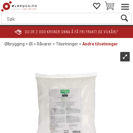
DU ER
2 000
KRONER UNNA Å FÅ FRI FRAKT! (SE VILKÅR)*
Ølbrygging
>
Øl
>
Råvarer
>
Tilsetninger
>
Andre tilsetninger