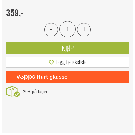
359,-
-
+
KJØP
Legg i ønskeliste
20+
på lager