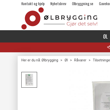
Kontakt og hjelp
Nyhetsbrev
Olbryggning.se
Gaveko
ØL
Her er du nå:
Ølbrygging
>
Øl
>
Råvarer
>
Tilsetninge