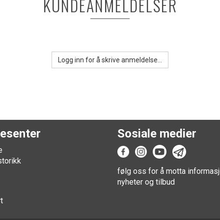
KUNDEANMELDELSER
Logg inn for å skrive anmeldelse...
esenter
Sosiale medier
e
storikk
følg oss for å motta informasj
nyheter og tilbud
t