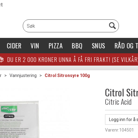
rt
CIDER
VIN
PIZZA
BBQ
SNUS
RÅD OG T
DU ER
2 000
KRONER UNNA Å FÅ FRI FRAKT! (SE VILKÅR
r
>
Vannjustering
>
Citrol Sitronsyre 100g
Citrol Si
Citric Acid
Logg inn for å 
Varenr:
104501