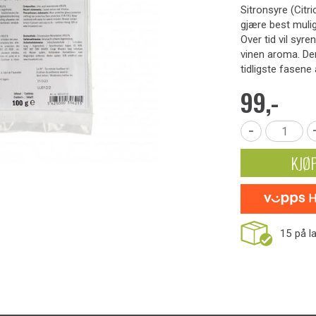
Sitronsyre (Citri
gjære best mulig,
Over tid vil syr
vinen aroma. De
tidligste fasene
99,-
-
KJØ
15
på l