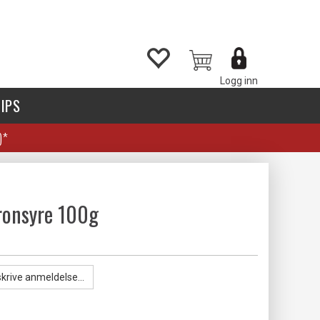
Logg inn
IPS
)*
tronsyre 100g
skrive anmeldelse...