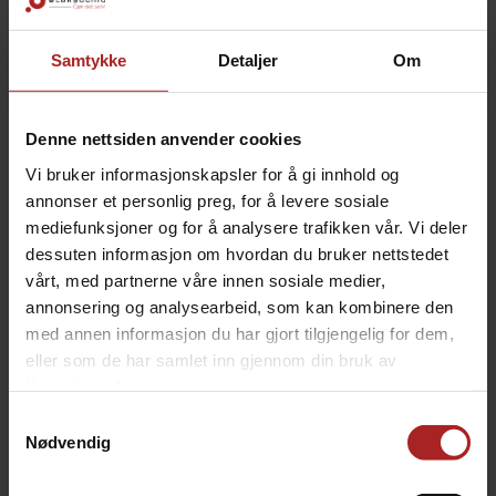
Samtykke
Detaljer
Om
BESKRIVELSE
Denne nettsiden anvender cookies
Vi bruker informasjonskapsler for å gi innhold og
annonser et personlig preg, for å levere sosiale
Aluminiumhetter i gull til
geuze
-
eller
champagneflasker
mediefunksjoner og for å analysere trafikken vår. Vi deler
Klemmes rundt flasken.
dessuten informasjon om hvordan du bruker nettstedet
Pris er for 100 stk.
vårt, med partnerne våre innen sosiale medier,
annonsering og analysearbeid, som kan kombinere den
Diameter 35 mm
med annen informasjon du har gjort tilgjengelig for dem,
Lengde 125 mm
eller som de har samlet inn gjennom din bruk av
tjenestene deres.
TEKNISK INFO
Samtykkevalg
Nødvendig
Bruksområde
Cider