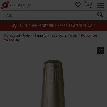
DU ER
2 000
KRONER UNNA Å FÅ FRI FRAKT! (SE VILKÅR)*
Ølbrygging
>
Cider
>
Tapping
>
Tapping på flasker
>
Korker og
forsegling