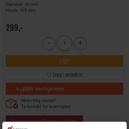
Diameter: 35 mm
Høyde: 125 mm
299,-
-
+
KJØP
Legg i ønskeliste
Midlertidig utsolgt!
Ta kontakt for leveringstid.
Send meg mail når varen er på lager