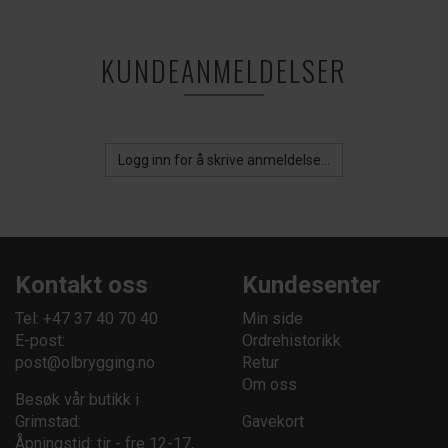
KUNDEANMELDELSER
Logg inn for å skrive anmeldelse...
Kontakt oss
Kundesenter
Tel: +47 37 40 70 40
Min side
E-post:
Ordrehistorikk
post@olbrygging.no
Retur
Om oss
Besøk vår butikk i
Grimstad:
Gavekort
Åpningstid: tir - fre 12-17,