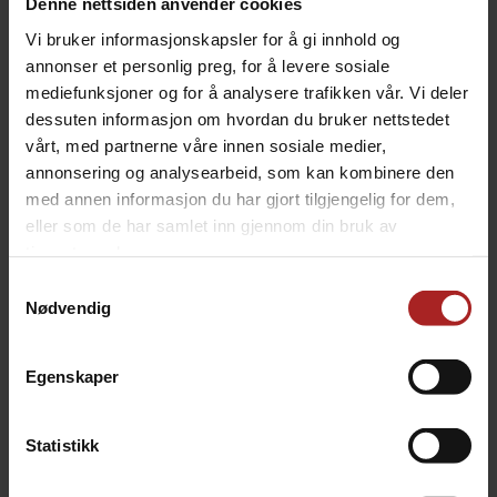
Denne nettsiden anvender cookies
Volum
20 liter
Vi bruker informasjonskapsler for å gi innhold og
TILBEHØR
annonser et personlig preg, for å levere sosiale
mediefunksjoner og for å analysere trafikken vår. Vi deler
dessuten informasjon om hvordan du bruker nettstedet
vårt, med partnerne våre innen sosiale medier,
annonsering og analysearbeid, som kan kombinere den
med annen informasjon du har gjort tilgjengelig for dem,
eller som de har samlet inn gjennom din bruk av
tjenestene deres.
Samtykkevalg
Nødvendig
BrewZilla 35 Gen 3 Startpakke
BrewZilla 35 Gen 4.1 Startpakke
Egenskaper
Det du trenger for å komme i gang
Det du trenger for å komme i gang
6 190,-
7 690,-
Statistikk