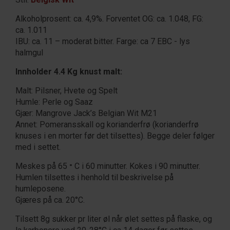
Alkoholprosent: ca. 4,9%. Forventet OG: ca. 1.048, FG:
ca. 1.011
IBU: ca. 11 – moderat bitter. Farge: ca 7 EBC - lys
halmgul
Innholder 4.4 Kg knust malt:
Malt: Pilsner, Hvete og Spelt
Humle: Perle og Saaz
Gjær: Mangrove Jack’s Belgian Wit M21
Annet: Pomeransskall og korianderfrø (korianderfrø
knuses i en morter før det tilsettes). Begge deler følger
med i settet.
Meskes på 65
C i 60 minutter. Kokes i 90 minutter.
°
Humlen tilsettes i henhold til beskrivelse på
humleposene.
Gjæres på ca. 20°C.
Tilsett 8g sukker pr liter øl når ølet settes på flaske, og