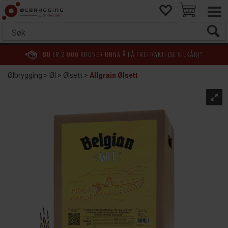
DU ER
2 000
KRONER UNNA Å FÅ FRI FRAKT! (SE VILKÅR)*
Ølbrygging
>
Øl
>
Ølsett
>
Allgrain Ølsett