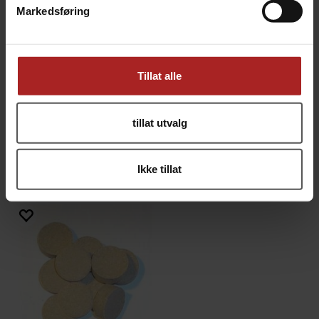
Markedsføring
Tillat alle
tillat utvalg
Protafloc, 10 tabletter
Risskall 250g
Klarningsmiddel
unngå stuck mash!
Ikke tillat
49,-
25,-