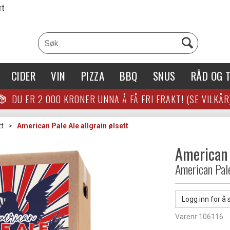
rt
CIDER
VIN
PIZZA
BBQ
SNUS
RÅD OG T
DU ER
2 000
KRONER UNNA Å FÅ FRI FRAKT! (SE VILKÅR
tt
>
American Pale Ale allgrain ølsett
American 
American Pal
Logg inn for å 
Varenr:
106116