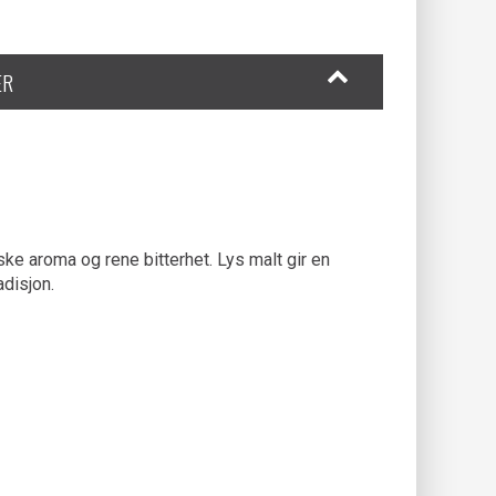
ER
ske aroma og rene bitterhet. Lys malt gir en
adisjon.