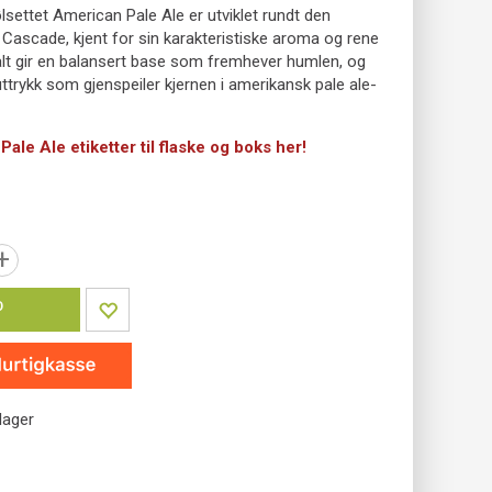
lsettet American Pale Ale er utviklet rundt den
Cascade, kjent for sin karakteristiske aroma og rene
alt gir en balansert base som fremhever humlen, og
 uttrykk som gjenspeiler kjernen i amerikansk pale ale-
ale Ale etiketter til flaske og boks her!
+
P
lager