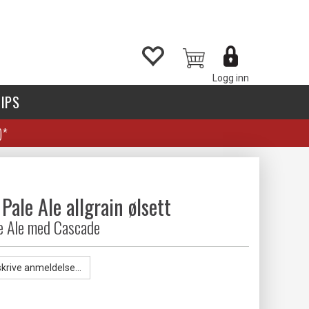
Logg inn
IPS
)*
Pale Ale allgrain ølsett
e Ale med Cascade
skrive anmeldelse...