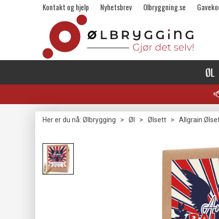
Kontakt og hjelp
Nyhetsbrev
Olbryggning.se
Gaveko
ØL
Her er du nå:
Ølbrygging
>
Øl
>
Ølsett
>
Allgrain Ølse