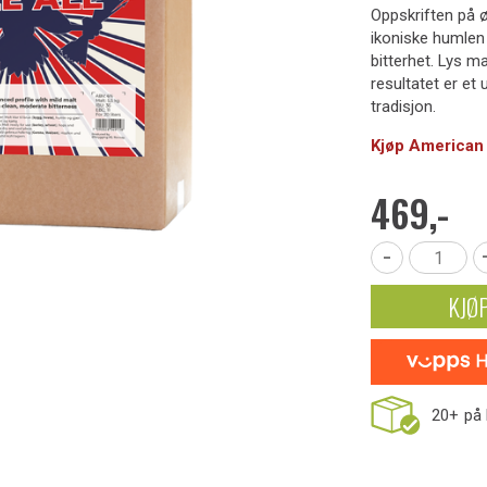
Oppskriften på ø
ikoniske humlen 
bitterhet. Lys m
resultatet er et
tradisjon.
Kjøp American P
469,-
-
KJØ
20+
på 