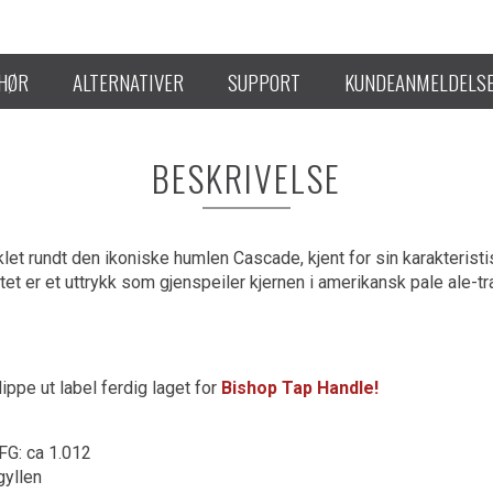
EHØR
ALTERNATIVER
SUPPORT
KUNDEANMELDELS
BESKRIVELSE
let rundt den ikoniske humlen Cascade, kjent for sin karakteristi
t er et uttrykk som gjenspeiler kjernen i amerikansk pale ale-tr
ippe ut label ferdig laget for
Bishop Tap Handle!
 FG: ca 1.012
gyllen