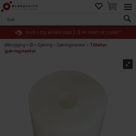
DU ER
2 000
KRONER UNNA Å FÅ FRI FRAKT! (SE VILKÅR)*
Ølbrygging
>
Øl
>
Gjæring
>
Gjæringstanker
>
Tilbehør
gjæringstanker