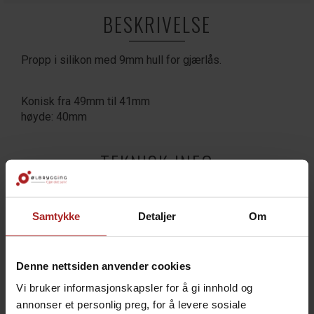
BESKRIVELSE
Propp i silikon med 9mm hull for gjærlås.
Konisk fra 49mm til 41mm
høyde: 40mm
TEKNISK INFO
Bruksområde
Cider
Samtykke
Detaljer
Om
Vin
Øl
Denne nettsiden anvender cookies
TILBEHØR
Vi bruker informasjonskapsler for å gi innhold og
annonser et personlig preg, for å levere sosiale