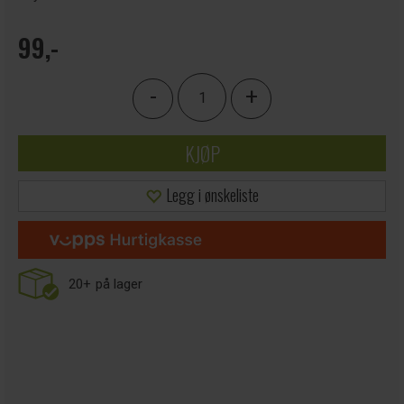
99,-
-
+
KJØP
Legg i ønskeliste
20+
på lager