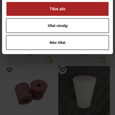
Tillat alle
tillat utvalg
Gummipakning til gjærlås
Gummipakning til gjærlås
Ikke tillat
Rød standardpakning
Sort.15 mm x 10 mm
19,-
9,-