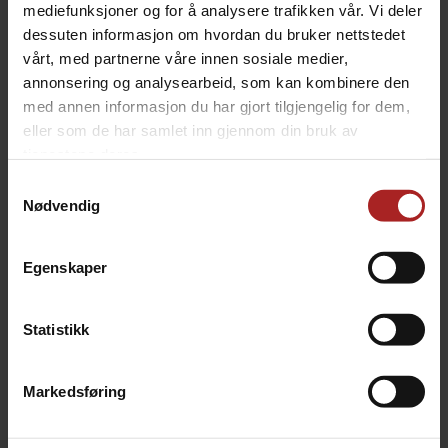
mediefunksjoner og for å analysere trafikken vår. Vi deler
dessuten informasjon om hvordan du bruker nettstedet
vårt, med partnerne våre innen sosiale medier,
annonsering og analysearbeid, som kan kombinere den
med annen informasjon du har gjort tilgjengelig for dem,
eller som de har samlet inn gjennom din bruk av
tjenestene deres.
Samtykkevalg
Nødvendig
Gjærlås
Gjærlås, delbar
S-formet airlock
Delbar gjærlås med blow-off mulighet
29,-
39,-
Egenskaper
Statistikk
ALTERNATIVER
Markedsføring