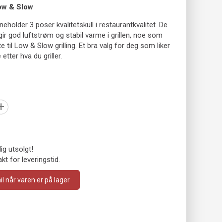
Low & Slow
eholder 3 poser kvalitetskull i restaurantkvalitet. De
 gir god luftstrøm og stabil varme i grillen, noe som
 til Low & Slow grilling. Et bra valg for deg som liker
 etter hva du griller.
+
dig utsolgt!
kt for leveringstid.
 når varen er på lager