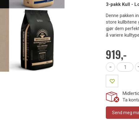
3-pakk Kull - 
Denne pakken inn
store kullbitene
gjør dem perfekte
å variere kulltype
919,-
-
Midlerti
Ta konta
Send meg mail