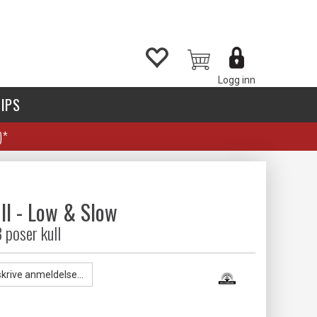
Logg inn
IPS
)*
ll - Low & Slow
 poser kull
skrive anmeldelse...