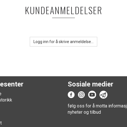
KUNDEANMELDELSER
Logg inn for å skrive anmeldelse...
esenter
Sosiale medier
e
storikk
følg oss for å motta informasj
nyheter og tilbud
t