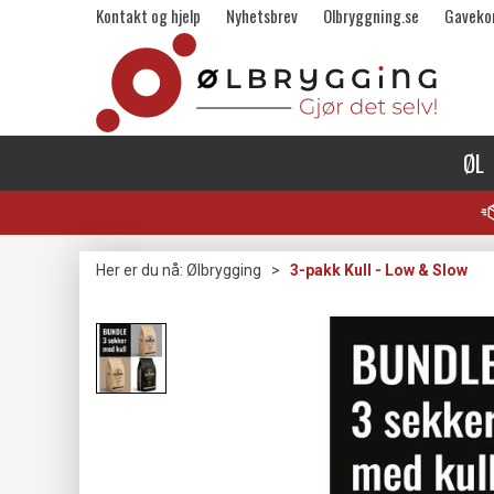
Kontakt og hjelp
Nyhetsbrev
Olbryggning.se
Gaveko
ØL
Her er du nå:
Ølbrygging
>
3-pakk Kull - Low & Slow