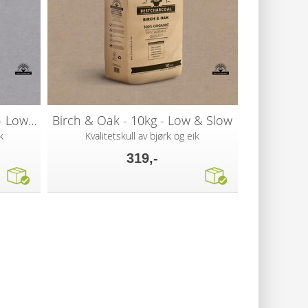
Birch & Hornbeam - 10kg - Low&Slow
Birch & Oak - 10kg - Low & Slow
k
Kvalitetskull av bjørk og eik
319,-