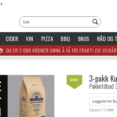
rt
CIDER
VIN
PIZZA
BBQ
SNUS
RÅD OG T
DU ER
2 000
KRONER UNNA Å FÅ FRI FRAKT! (SE VILKÅR
3-pakk Ku
Pakketilbud 3
Logg inn for å 
Varenr:
111988