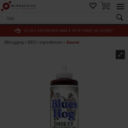
DU ER
2 000
KRONER UNNA Å FÅ FRI FRAKT! (SE VILKÅR)*
Ølbrygging
>
BBQ
>
Ingredienser
>
Sauser