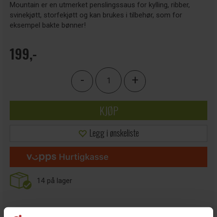
Mountain er en utmerket penslingssaus for kylling, ribber,
svinekjøtt, storfekjøtt og kan brukes i tilbehør, som for
eksempel bakte bønner!
199,-
-
+
KJØP
Legg i ønskeliste
14
på lager