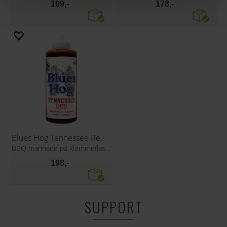
199,-
178,-
Blues Hog Tennessee Red Sauce 652g
BBQ marinade på klemmeflaske
198,-
SUPPORT