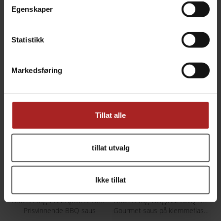
TEKNISK INFO
Egenskaper
Statistikk
Bruksområde
BBQ
ALTERNATIVER
Markedsføring
Tillat alle
tillat utvalg
Ikke tillat
Blues Hog Champions' Blend 680g
Blues Hog Original BBQ Sauce 709g
Prisvinnende BBQ saus
Gourmet saus på klemmeflaske