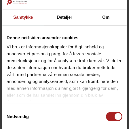
Samtykke
Detaljer
Om
BESKRIVELSE
Denne nettsiden anvender cookies
Blues Hog Smokey Mountain Sauce – klemmeflaske
Vi bruker informasjonskapsler for å gi innhold og
Blues Hog Smokey Mountain Sauce er en unik
annonser et personlig preg, for å levere sosiale
grill-/finishingsaus som kombinerer den rike
mediefunksjoner og for å analysere trafikken vår. Vi deler
blandingen med ingredienser av høy kvalitet, i Blues
dessuten informasjon om hvordan du bruker nettstedet
Hog Original med den ekstra dybden av naturlig
vårt, med partnerne våre innen sosiale medier,
hickoryrøyk. Blues Hog Smokey Mountain er en
annonsering og analysearbeid, som kan kombinere den
utmerket penslingssaus for kylling, ribber, svinekjøtt,
med annen informasjon du har gjort tilgjengelig for dem,
storfekjøtt og kan brukes i tilbehør, som for
eller som de har samlet inn gjennom din bruk av
eksempel bakte bønner!
tjenestene deres.
GLUTENFRI.
Samtykkevalg
Nødvendig
680g (24 oz)