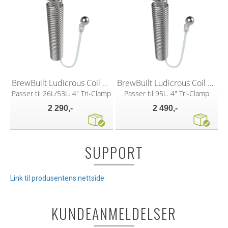
BrewBuilt Ludicrous Coil 18.5" (47 cm)
BrewBuilt Ludicrous Coil 24" (60 cm)
Passer til 26L/53L. 4" Tri-Clamp
Passer til 95L. 4" Tri-Clamp
2 290,-
2 490,-
SUPPORT
Link til produsentens nettside
KUNDEANMELDELSER