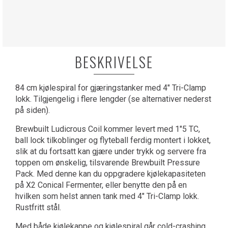
BESKRIVELSE
84 cm kjølespiral for gjæringstanker med 4" Tri-Clamp
lokk. Tilgjengelig i flere lengder (se alternativer nederst
på siden).
Brewbuilt Ludicrous Coil kommer levert med 1"5 TC,
ball lock tilkoblinger og flyteball ferdig montert i lokket,
slik at du fortsatt kan gjære under trykk og servere fra
toppen om ønskelig, tilsvarende Brewbuilt Pressure
Pack. Med denne kan du oppgradere kjølekapasiteten
på X2 Conical Fermenter, eller benytte den på en
hvilken som helst annen tank med 4" Tri-Clamp lokk.
Rustfritt stål.
Med både kjølekappe og kjølespiral går cold-crashing