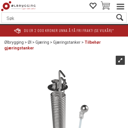
DU ER
2 000
KRONER UNNA Å FÅ FRI FRAKT! (SE VILKÅR)*
Ølbrygging
>
Øl
>
Gjæring
>
Gjæringstanker
>
Tilbehør
gjæringstanker