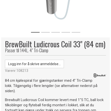
BrewBuilt Ludicrous Coil 33" (84 cm)
Passer til 144L. 4" Tri-Clamp
Logg inn for å skrive anmeldelse...
Varenr:
108213
84 cm kjølespiral for gjæringstanker med 4" Tri-Clamp
lokk. Tilgjengelig i flere lengder (se alternativer nederst på
siden).
Brewbuilt Ludicrous Coil kommer levert med 1"5 TC, ball lock
tilkoblinger og flyteball ferdig montert i lokket, slik at du
fortsatt kan gjære under trykk og servere fra toppen om