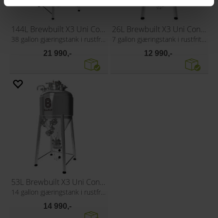
144L Brewbuilt X3 Uni Conical Fermenter
26L Brewbuilt X3 Uni Conical Fermenter
38 gallon gjæringstank i rustfritt stål
7 gallon gjæringstank i rustfritt stål
21 990,-
12 990,-
53L Brewbuilt X3 Uni Conical Fermenter
14 gallon gjæringstank i rustfritt stål
14 990,-