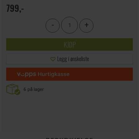
799,-
-
+
KJØP
Legg i ønskeliste
6
på lager