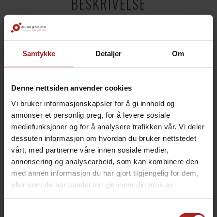
BESKRIVELSE
Oppgrader din BrewBuilt fermenter med dette robuste
hjulsettet for enkel forflytning i bryggeriet. Gjør det lett
å rulle fra rengjøring til overføring fra kjele, og videre til
Samtykke
Detaljer
Om
tapping og vasking, med minimal innsats. Å flytte en
rustfri konisk tank kan være krevende – gi ryggen en
pause med dette hjulsettet til X1, X2 eller X3-modeller.
Denne nettsiden anvender cookies
Enkel installasjon:
Vi bruker informasjonskapsler for å gi innhold og
annonser et personlig preg, for å levere sosiale
Skru ut de justerbare føttene på gjæringstanken
mediefunksjoner og for å analysere trafikken vår. Vi deler
Bytt dem ut med hjulene fra settet
dessuten informasjon om hvordan du bruker nettstedet
Settet inkluderer:
vårt, med partnerne våre innen sosiale medier,
annonsering og analysearbeid, som kan kombinere den
2 låsbare hjul
med annen informasjon du har gjort tilgjengelig for dem,
2 ikke-låsbare hjul
eller som de har samlet inn gjennom din bruk av
tjenestene deres.
Anbefaling:
Plasser de låsbare hjulene foran for økt
stabilitet og sikkerhet under bruk.
Samtykkevalg