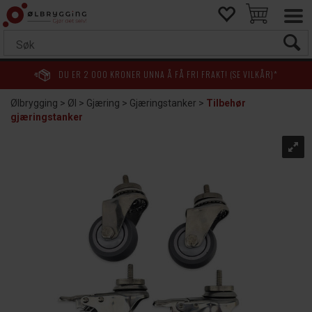
DU ER
2 000
KRONER UNNA Å FÅ FRI FRAKT! (SE VILKÅR)*
Ølbrygging
>
Øl
>
Gjæring
>
Gjæringstanker
>
Tilbehør
gjæringstanker