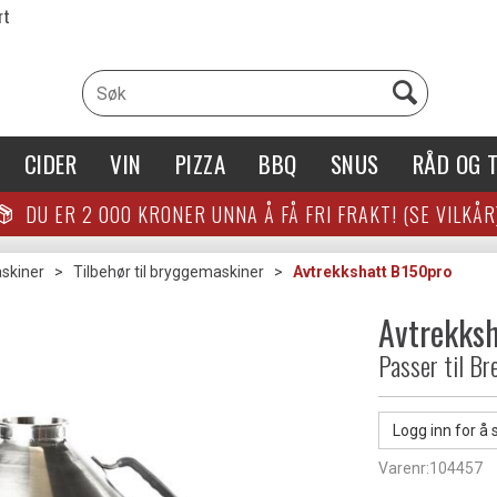
rt
CIDER
VIN
PIZZA
BBQ
SNUS
RÅD OG T
DU ER
2 000
KRONER UNNA Å FÅ FRI FRAKT! (SE VILKÅR
skiner
>
Tilbehør til bryggemaskiner
>
Avtrekkshatt B150pro
Avtrekks
Passer til B
Logg inn for å 
Varenr:
104457