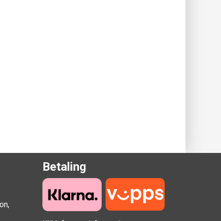
Betaling
on,