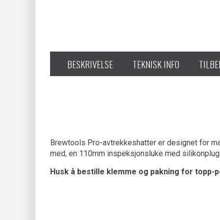
BESKRIVELSE
TEKNISK INFO
TILB
Brewtools Pro-avtrekkeshatter er designet for mak
med, en 110mm inspeksjonsluke med silikonplugg t
Husk å bestille klemme og pakning for topp-po