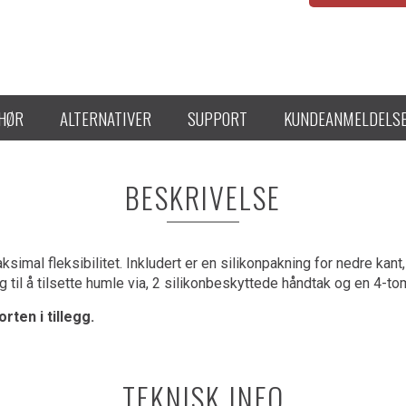
EHØR
ALTERNATIVER
SUPPORT
KUNDEANMELDELS
BESKRIVELSE
simal fleksibilitet. Inkludert er en silikonpakning for nedre kan
il å tilsette humle via, 2 silikonbeskyttede håndtak og en 4-to
rten i tillegg.
TEKNISK INFO