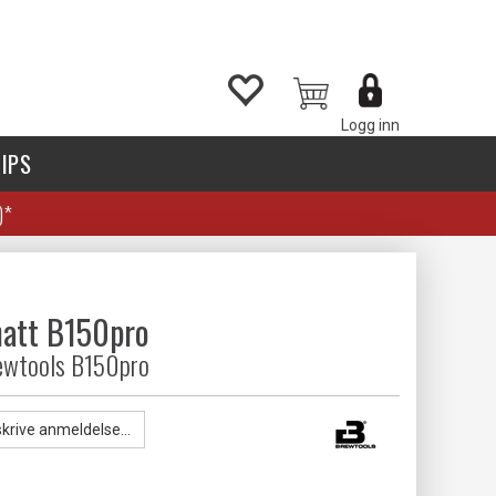
Logg inn
IPS
)*
hatt B150pro
rewtools B150pro
skrive anmeldelse...