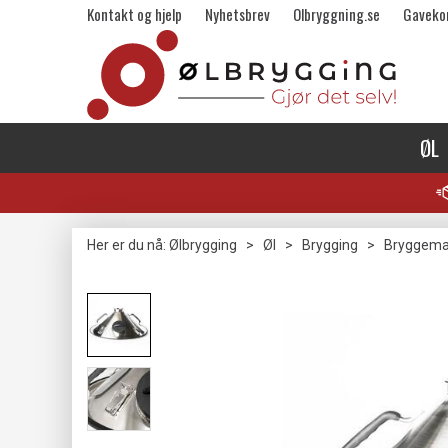
Kontakt og hjelp
Nyhetsbrev
Olbryggning.se
Gaveko
ØL
Her er du nå:
Ølbrygging
>
Øl
>
Brygging
>
Bryggema