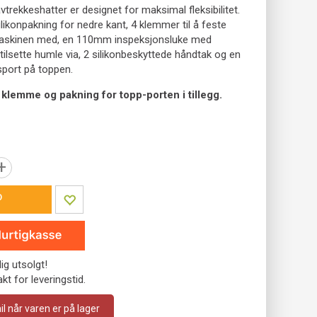
trekkeshatter er designet for maksimal fleksibilitet.
ilikonpakning for nedre kant, 4 klemmer til å feste
askinen med, en 110mm inspeksjonsluke med
å tilsette humle via, 2 silikonbeskyttede håndtak og en
sport på toppen.
 klemme og pakning for topp-porten i tillegg.
+
P
dig utsolgt!
kt for leveringstid.
 når varen er på lager