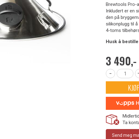
Brewtools Pro-av
Inkludert er en s
den på bryggem
silikonplugg til 
4-toms tilbehør
Husk å bestille
3 490,-
-
KJØ
Midlerti
Ta konta
Send meg mail