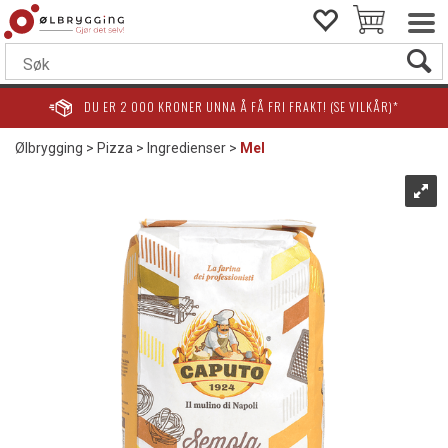
DU ER
2 000
KRONER UNNA Å FÅ FRI FRAKT! (SE VILKÅR)*
Ølbrygging
>
Pizza
>
Ingredienser
>
Mel