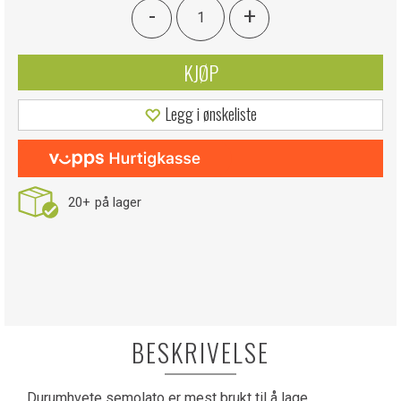
-
+
KJØP
Legg i ønskeliste
20+
på lager
BESKRIVELSE
Durumhvete semolato er mest brukt til å lage