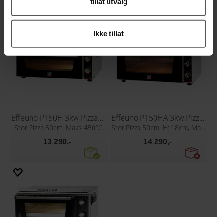
tillat utvalg
Ikke tillat
Effeuno P150H 3kw Pizzaovn
Effeuno P150HA 3kw Pizzaovn
Stor Pizza 50cm! Maks 450°C
Stor Pizza 50cm! H: 18cm, Maks 450°C
13 290,-
14 290,-