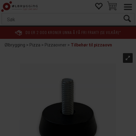
DU ER
2 000
KRONER UNNA Å FÅ FRI FRAKT! (SE VILKÅR)*
Ølbrygging
>
Pizza
>
Pizzaovner
>
Tilbehør til pizzaovn