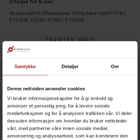
Effeuno fot til ovn
Reservedel til Effeunoovner. Kompitabel med P134H,
P134HA, P234H, P150H, P150HA.
TEKNISK INFO
Bruksområde
Pizza
Samtykke
Detaljer
Om
TILBEHØR
Denne nettsiden anvender cookies
Vi bruker informasjonskapsler for å gi innhold og
annonser et personlig preg, for å levere sosiale
mediefunksjoner og for å analysere trafikken vår. Vi deler
dessuten informasjon om hvordan du bruker nettstedet
vårt, med partnerne våre innen sosiale medier,
annonsering og analysearbeid, som kan kombinere den