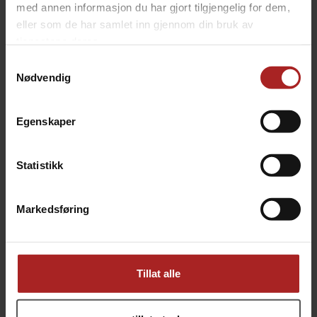
med annen informasjon du har gjort tilgjengelig for dem,
eller som de har samlet inn gjennom din bruk av
tjenestene deres.
Effeuno P134H 3000W Pizzaovn
Effeuno P134H 509E 3kw Evolution
Elektrisk Pizzaovn for innendørsbruk
34cm pizza, maks 509°C, PID
Samtykkevalg
Nødvendig
13 090,-
19 590,-
Egenskaper
Statistikk
Markedsføring
Effeuno P134HA 3200W Pizzaovn
Effeuno P134HA 509E 3,6kw Evolution
Tillat alle
Elektrisk pizzaovn for innendørsbruk
34cm pizza, H:18cm, maks 509°C PID
14 290,-
20 690,-