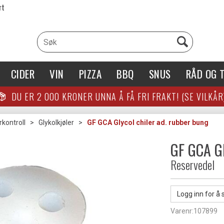
rt
CIDER
VIN
PIZZA
BBQ
SNUS
RÅD OG T
DU ER
2 000
KRONER UNNA Å FÅ FRI FRAKT! (SE VILKÅR
kontroll
>
Glykolkjøler
>
GF GCA Glycol chiler ad. rubber bung
GF GCA Gl
Reservedel
Logg inn for å 
Varenr:
107899