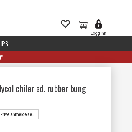
Logg inn
IPS
)*
ycol chiler ad. rubber bung
skrive anmeldelse...