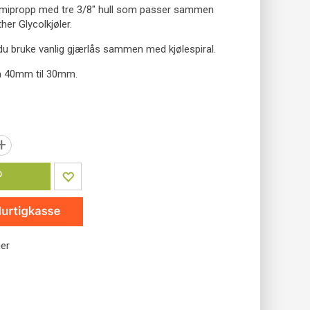
mmipropp med tre 3/8" hull som passer sammen
her Glycolkjøler.
u bruke vanlig gjærlås sammen med kjølespiral.
a 40mm til 30mm.
+
P
ger