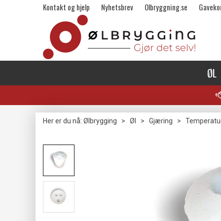
Kontakt og hjelp
Nyhetsbrev
Olbryggning.se
Gaveko
ØL
Her er du nå:
Ølbrygging
>
Øl
>
Gjæring
>
Temperatur