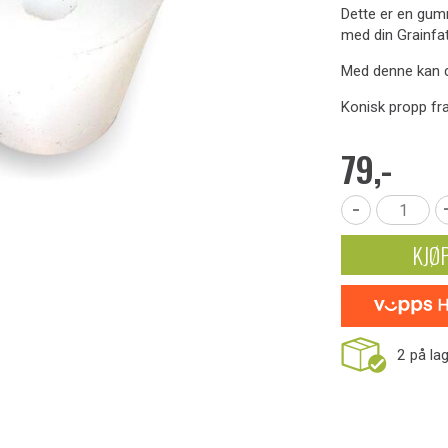
Dette er en gu
med din Grainfat
Med denne kan d
Konisk propp fr
79,-
-
KJØ
2
på la