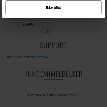
Ikke tillat
Grainfather Glycol Chiller Adapter Kit
Ekstrautstyr til GF Glycol Chiller
2 990,-
SUPPORT
Link til produsentens nettside
KUNDEANMELDELSER
Logg inn for å skrive anmeldelse...