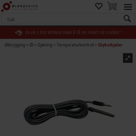
DU ER
2 000
KRONER UNNA Å FÅ FRI FRAKT! (SE VILKÅR)*
Ølbrygging
>
Øl
>
Gjæring
>
Temperaturkontroll
>
Glykolkjøler