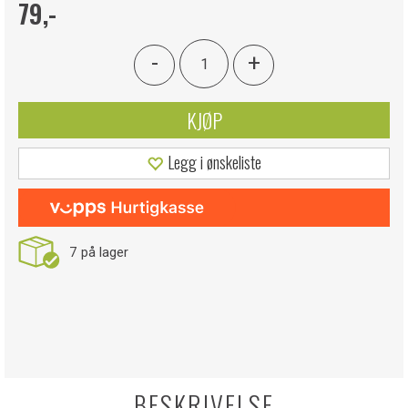
79,-
-
+
KJØP
Legg i ønskeliste
7
på lager
BESKRIVELSE