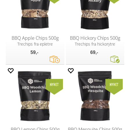
BBQ Apple Chips 500g
BBQ Hickory Chips 500g
Trechips fra epletre
Trechips fra hickorytre
59,-
69,-
BBQ Lemon Chips 500g
BBQ Mesquite Chips 500g