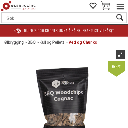
DU ER
2 000
KRONER UNNA Å FÅ FRI FRAKT! (SE VILKÅR)*
Ølbrygging
>
BBQ
>
Kull og Pellets
>
Ved og Chunks