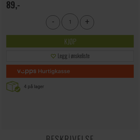
89,-
-
+
KJØP
Legg i ønskeliste
4
på lager
BESKRIVELSE