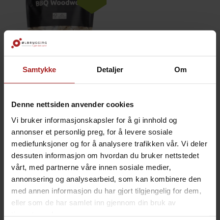
Samtykke
Detaljer
Om
BBQ Wood Wool 1kg
Naturlig tennull for enkel grillstart
129,-
Denne nettsiden anvender cookies
Vi bruker informasjonskapsler for å gi innhold og
annonser et personlig preg, for å levere sosiale
ALTERNATIVER
mediefunksjoner og for å analysere trafikken vår. Vi deler
dessuten informasjon om hvordan du bruker nettstedet
vårt, med partnerne våre innen sosiale medier,
annonsering og analysearbeid, som kan kombinere den
med annen informasjon du har gjort tilgjengelig for dem,
eller som de har samlet inn gjennom din bruk av
tjenestene deres.