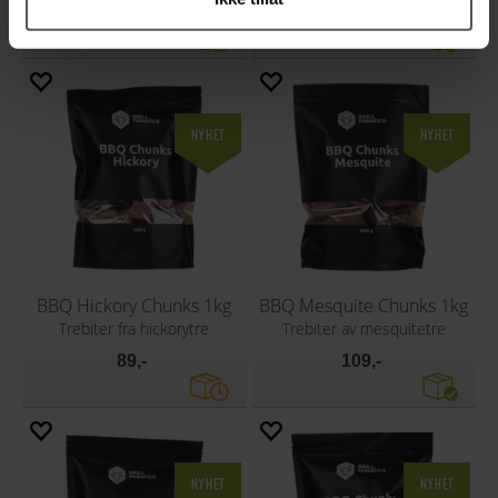
79,-
89,-
BBQ Hickory Chunks 1kg
BBQ Mesquite Chunks 1kg
Trebiter fra hickorytre
Trebiter av mesquitetre
89,-
109,-