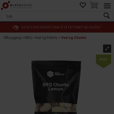
DU ER
2 000
KRONER UNNA Å FÅ FRI FRAKT! (SE VILKÅR)*
Ølbrygging
>
BBQ
>
Kull og Pellets
>
Ved og Chunks