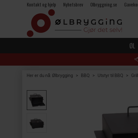
Kontakt og hjelp
Nyhetsbrev
Olbryggning.se
Gaveko
ØL
Her er du nå:
Ølbrygging
>
BBQ
>
Utstyr til BBQ
>
Gri