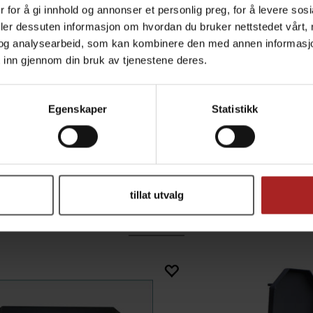
 for å gi innhold og annonser et personlig preg, for å levere sos
ter og kjøtt
deler dessuten informasjon om hvordan du bruker nettstedet vårt,
 i grillen, og få det beste ut av slow cooking!
og analysearbeid, som kan kombinere den med annen informasjon d
 inn gjennom din bruk av tjenestene deres.
TEKNISK INFO
Egenskaper
Statistikk
BBQ
tillat utvalg
ALTERNATIVER