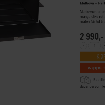
Multiovn – Per
Multiovnen er enk
mange ulike rett
maten får tid til 
2 990,-
-
KJØ
Bestill
dager dersom le