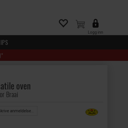
Logg inn
IPS
)*
satile oven
for Braai
skrive anmeldelse...