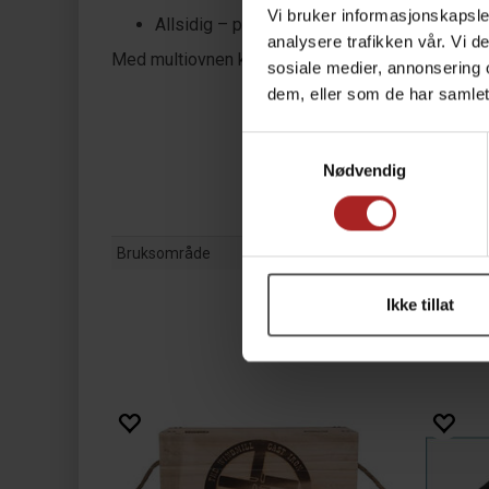
Vi bruker informasjonskapsler
Allsidig – passer til både brød, gratinerte ret
analysere trafikken vår. Vi 
Med multiovnen kan du enkelt lage smakfulle retter
sosiale medier, annonsering 
dem, eller som de har samlet
Samtykkevalg
Nødvendig
Bruksområde
Ikke tillat