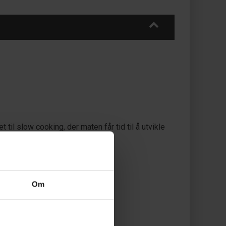
 til slow cooking, der maten får tid til å utvikle
s.
Om