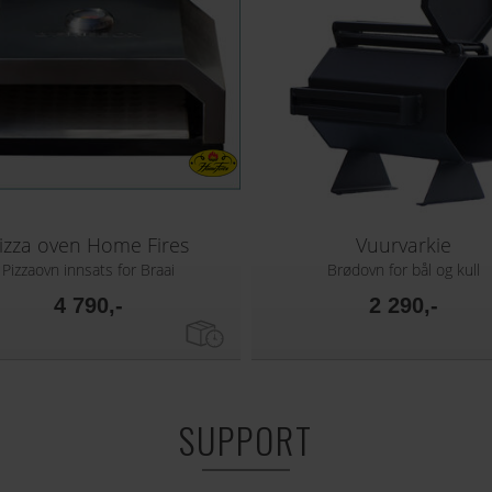
izza oven Home Fires
Vuurvarkie
Pizzaovn innsats for Braai
Brødovn for bål og kull
4 790,-
2 290,-
SUPPORT