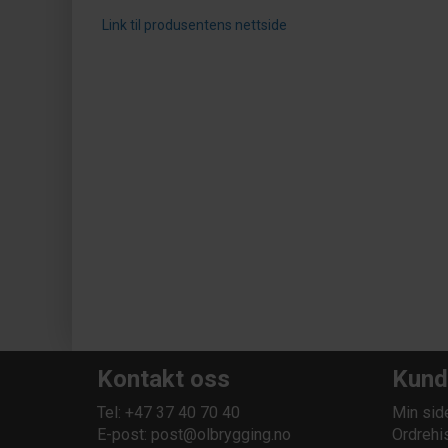
Link til produsentens nettside
Kontakt oss
Kund
Tel: +47 37 40 70 40
Min sid
E-post:
post@olbrygging.no
Ordrehi