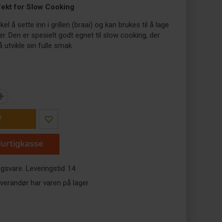
fekt for Slow Cooking
el å sette inn i grillen (braai) og kan brukes til å lage
er. Den er spesielt godt egnet til slow cooking, der
å utvikle sin fulle smak.
+
P
ingsvare. Leveringstid
14
verandør har varen på lager