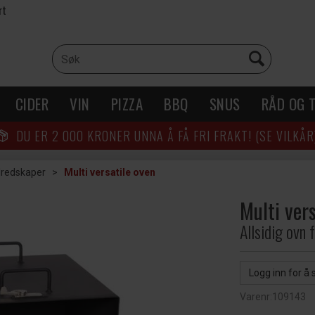
rt
CIDER
VIN
PIZZA
BBQ
SNUS
RÅD OG T
DU ER
2 000
KRONER UNNA Å FÅ FRI FRAKT! (SE VILKÅR
llredskaper
>
Multi versatile oven
Multi ver
Allsidig ovn 
Logg inn for å 
Varenr:
109143