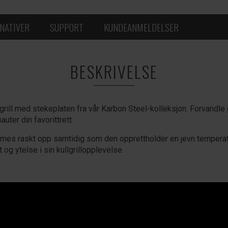
NATIVER
SUPPORT
KUNDEANMELDELSER
BESKRIVELSE
rill med stekeplaten fra vår Karbon Steel-kolleksjon. Forvandle gr
auter din favorittrett.
mes raskt opp samtidig som den opprettholder en jevn temperatu
 og ytelse i sin kullgrillopplevelse.