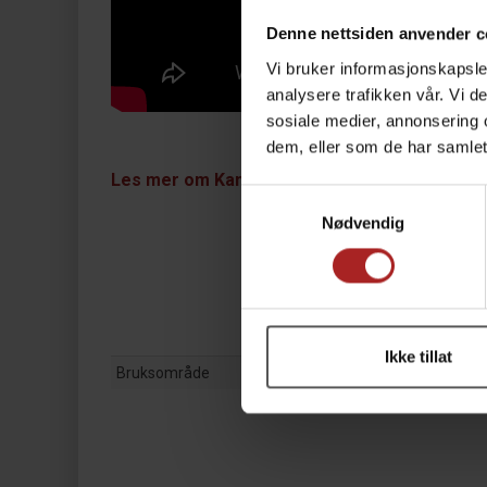
Denne nettsiden anvender c
Vi bruker informasjonskapsler
analysere trafikken vår. Vi 
sosiale medier, annonsering 
dem, eller som de har samlet
Les mer om Kamado Joe her
Samtykkevalg
Nødvendig
Ikke tillat
Bruksområde