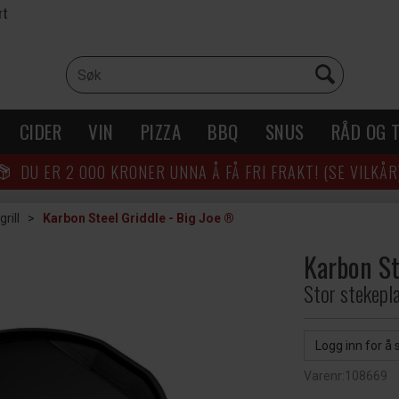
rt
CIDER
VIN
PIZZA
BBQ
SNUS
RÅD OG T
DU ER
2 000
KRONER UNNA Å FÅ FRI FRAKT! (SE VILKÅR
grill
>
Karbon Steel Griddle - Big Joe ®
Karbon St
Stor stekepla
Logg inn for å 
Varenr:
108669