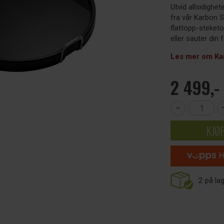
Utvid allsidighe
fra vår Karbon St
flattopp-steketo
eller sauter din f
Les mer om Ka
2 499,-
-
KJØ
2
på la