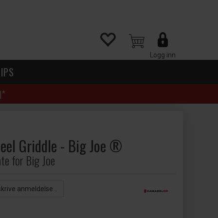
Logg inn
IPS
)*
eel Griddle - Big Joe ®
te for Big Joe
skrive anmeldelse...