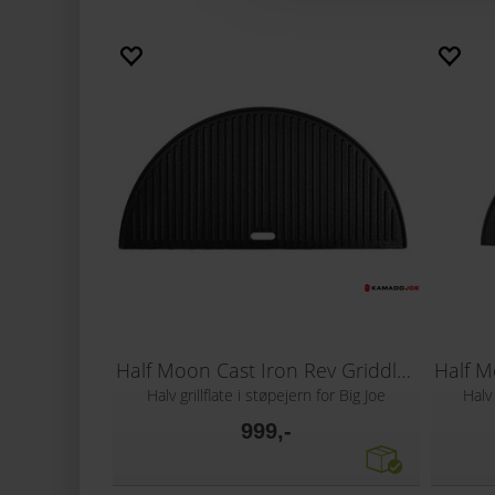
Half Moon Cast Iron Rev Griddle- BJ®
Halv grillflate i støpejern for Big Joe
Halv 
999,-