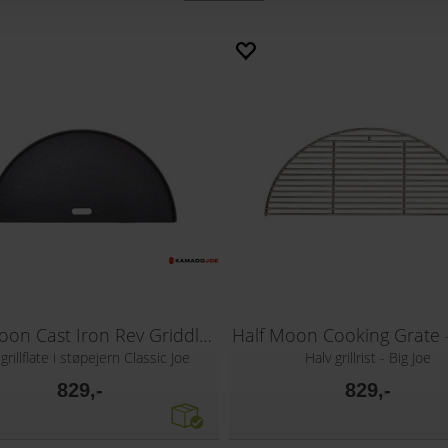
Half Moon Cast Iron Rev Griddle- CJ®
grillflate i støpejern Classic Joe
Halv grillrist - Big Joe
829,-
829,-