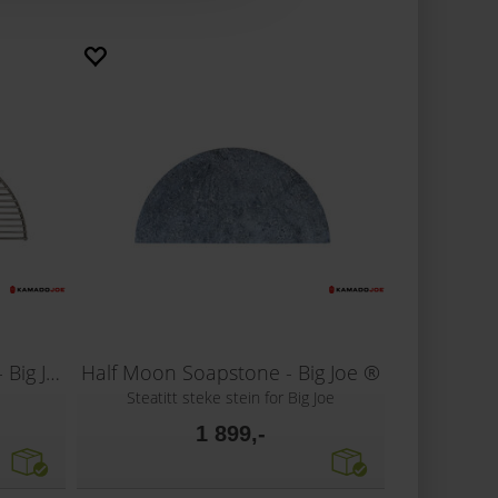
Half Moon Cooking Grate - Big Joe ®
Half Moon Soapstone - Big Joe ®
Steatitt steke stein for Big Joe
1 899,-