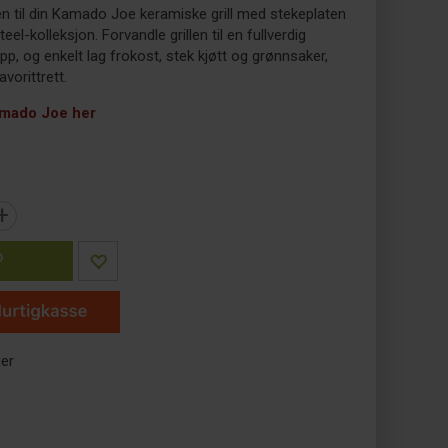
ten til din Kamado Joe keramiske grill med stekeplaten
eel-kolleksjon. Forvandle grillen til en fullverdig
pp, og enkelt lag frokost, stek kjøtt og grønnsaker,
avorittrett.
mado Joe her
+
P
ger