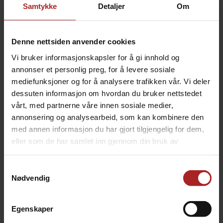
Samtykke
Detaljer
Om
BESKRIVELSE
Denne nettsiden anvender cookies
Vi bruker informasjonskapsler for å gi innhold og
Beskytt grillen din mot vann, vind og snø med vårt
annonser et personlig preg, for å levere sosiale
solide, skreddersydde grilltrekk.
mediefunksjoner og for å analysere trafikken vår. Vi deler
Dette kraftige grilltrekket er laget av industriell styrke
dessuten informasjon om hvordan du bruker nettstedet
stoff for å forhindre rift og slitasje. Dem voø holde din
vårt, med partnerne våre innen sosiale medier,
Kamado Joe beskyttet i mange år fremover. Dette
annonsering og analysearbeid, som kan kombinere den
heldekkende grilltrekket inkluderer også en justerbar
med annen informasjon du har gjort tilgjengelig for dem,
spenne for å holde trekket på plass, enten den står på
eller som de har samlet inn gjennom din bruk av
lager eller utendørs.
tjenestene deres.
Heavy-duty slitesterkt stoff i høy kvalitet for å
Samtykkevalg
beskytte.
Nødvendig
Vanntett, vindtett og snøtett
Full lengde så hele grillen er beskyttet
Egenskaper