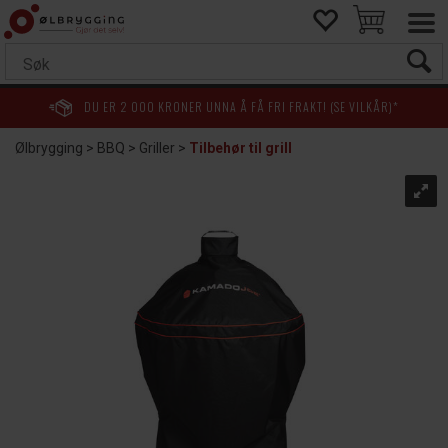
DU ER
2 000
KRONER UNNA Å FÅ FRI FRAKT! (SE VILKÅR)*
Ølbrygging
>
BBQ
>
Griller
>
Tilbehør til grill