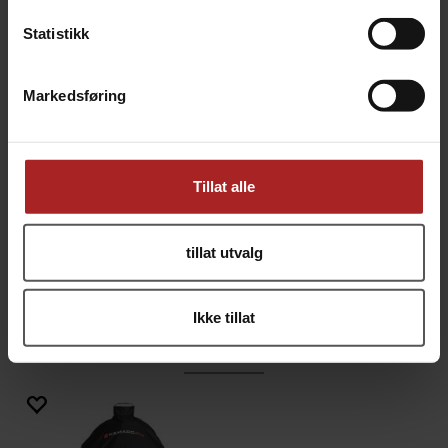
Inkludert en justerbar spenne for ekstra sikkerhet
Passer for Kamado Big Joe modellene, Big Green
Statistikk
Egg og andre griller med rundt 61cm i diameter
Markedsføring
Les mer om Kamado Joe her
Tillat alle
TEKNISK INFO
tillat utvalg
Bruksområde
BBQ
Ikke tillat
ALTERNATIVER