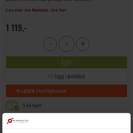
Les mer om Kamado Joe her
1 119,-
-
+
KJØP
Legg i ønskeliste
5
på lager