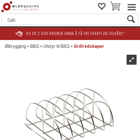
DU ER
2 000
KRONER UNNA Å FÅ FRI FRAKT! (SE VILKÅR)*
Ølbrygging
>
BBQ
>
Utstyr til BBQ
>
Grillredskaper