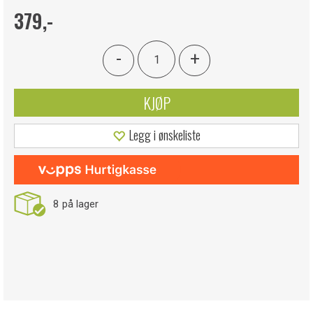
379,-
-
+
KJØP
Legg i ønskeliste
8
på lager