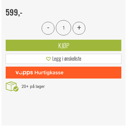
599,-
-
+
KJØP
Legg i ønskeliste
20+
på lager