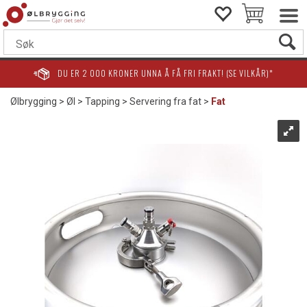
DU ER
2 000
KRONER UNNA Å FÅ FRI FRAKT! (SE VILKÅR)*
Ølbrygging
>
Øl
>
Tapping
>
Servering fra fat
>
Fat