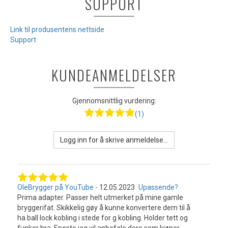
SUPPORT
Link til produsentens nettside
Support
KUNDEANMELDELSER
Gjennomsnittlig vurdering:
(1)
Logg inn for å skrive anmeldelse...
OleBrygger på YouTube
12.05.2023
Upassende?
Prima adapter. Passer helt utmerket på mine gamle
bryggerifat. Skikkelig gøy å kunne konvertere dem til å
ha ball lock kobling i stede for g kobling. Holder tett og
funker bra. Eneste jeg vil anbefale dere som kjøper