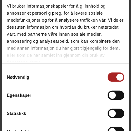
Løsningen er spesielt godt egnet for øl som er
Vi bruker informasjonskapsler for å gi innhold og
tørrhumlet, eller ved servering direkte fra gjæringsfat
annonser et personlig preg, for å levere sosiale
der man ønsker å redusere mengden sediment som
mediefunksjoner og for å analysere trafikken vår. Vi deler
følger med i glasset.
dessuten informasjon om hvordan du bruker nettstedet
vårt, med partnerne våre innen sosiale medier,
Innhold i pakken:
annonsering og analysearbeid, som kan kombinere den
- Corneliuslokk med føtter for 19 L og 9,5 L fat
med annen informasjon du har gjort tilgjengelig for dem,
- Ball lock væskegjennomføring med ventil og fjær
- Low2 lokkpakning
eller som de har samlet inn gjennom din bruk av
- Grå overtrykksventil (100 psi / 6,9 bar)
tjenestene deres.
- 80 cm silikonslange
Samtykkevalg
- Flyteball i rustfritt stål med vektet filter
Nødvendig
Merk:
Lokket har ikke innvendig feste for hop bomb eller hop
Egenskaper
tube.
Statistikk