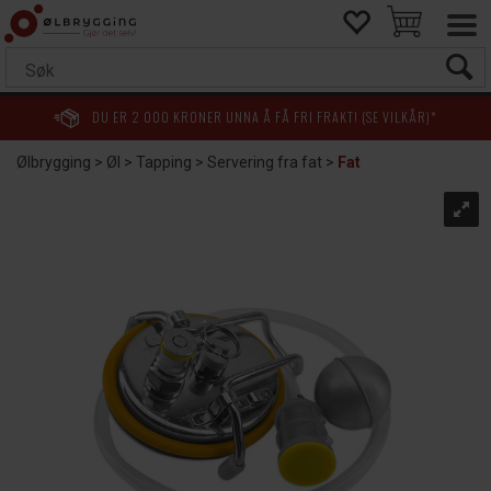
DU ER
2 000
KRONER UNNA Å FÅ FRI FRAKT! (SE VILKÅR)*
Ølbrygging
>
Øl
>
Tapping
>
Servering fra fat
>
Fat