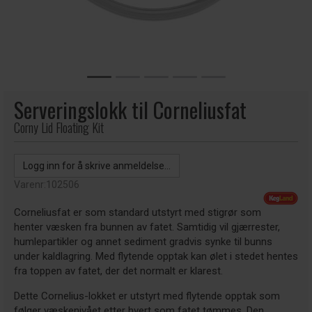
Serveringslokk til Corneliusfat
Corny Lid Floating Kit
Logg inn for å skrive anmeldelse...
Varenr:
102506
Corneliusfat er som standard utstyrt med stigrør som
henter væsken fra bunnen av fatet. Samtidig vil gjærrester,
humlepartikler og annet sediment gradvis synke til bunns
under kaldlagring. Med flytende opptak kan ølet i stedet hentes
fra toppen av fatet, der det normalt er klarest.
Dette Cornelius-lokket er utstyrt med flytende opptak som
følger væskenivået etter hvert som fatet tømmes. Den