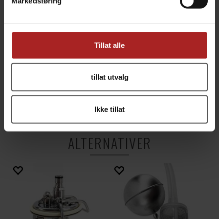
Markedsføring
Tillat alle
tillat utvalg
TEKNISK INFO
Ikke tillat
Bruksområde
Øl
ALTERNATIVER